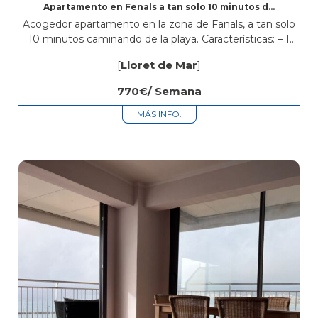
Apartamento en Fenals a tan solo 10 minutos de
la playa
Acogedor apartamento en la zona de Fanals, a tan solo
10 minutos caminando de la playa. Características: – 1
dormitorio – 1 baño completo – Salón-comedor luminoso
[
Lloret de Mar
]
– Cocina...
770€/ Semana
MÁS INFO.