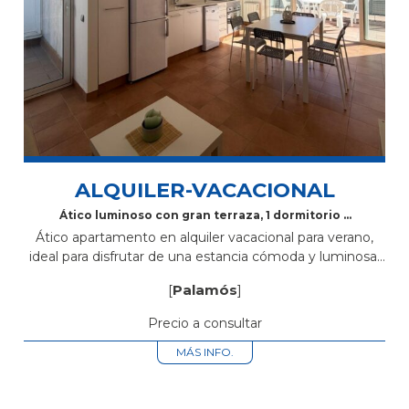
ALQUILER-VACACIONAL
Ático luminoso con gran terraza, 1 dormitorio y
aire acondicionado
Ático apartamento en alquiler vacacional para verano,
ideal para disfrutar de una estancia cómoda y luminosa.
Dispone de 1 dormitorio doble con baño completo en
[
Palamós
]
suite y salida directa...
Precio a consultar
MÁS INFO.