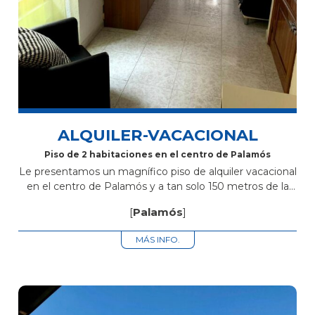
ALQUILER-VACACIONAL
Piso de 2 habitaciones en el centro de Palamós
Le presentamos un magnífico piso de alquiler vacacional
en el centro de Palamós y a tan solo 150 metros de la
playa. 2 habitaciones, 1 baño, cocina totalmente
[
Palamós
]
equipada,...
MÁS INFO.