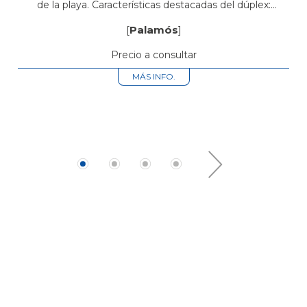
de la playa. Características destacadas del dúplex:
Ubicación privilegiada: Situado estratégicamente a tan
[
Palamós
]
solo cuatro calles de la playa, este...
Precio a consultar
MÁS INFO.