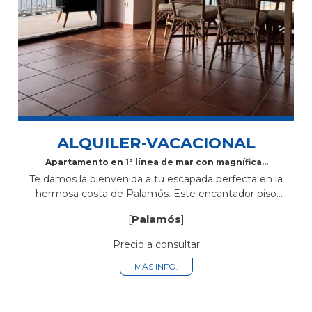
ALQUILER-VACACIONAL
Apartamento en 1ª línea de mar con magníficas
vistas en Palamós
Te damos la bienvenida a tu escapada perfecta en la
hermosa costa de Palamós. Este encantador piso
turístico se encuentra en una ubicación privilegiada, justo
[
Palamós
]
en primera línea de...
Precio a consultar
MÁS INFO.