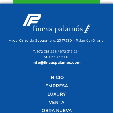
Avda. Onze de Septiembre, 25 17230 – Palamós (Girona)
T.
972 318 558
/
972 316 254
M.
627 37 23 81
info@fincaspalamos.com
INICIO
EMPRESA
LUXURY
VENTA
OBRA NUEVA