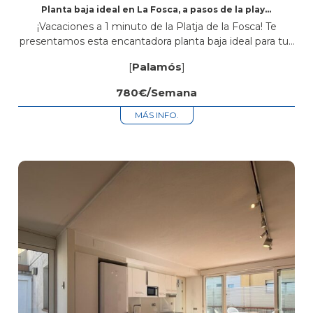
Planta baja ideal en La Fosca, a pasos de la playa,
con terraza y parking
¡Vacaciones a 1 minuto de la Platja de la Fosca! Te
presentamos esta encantadora planta baja ideal para tus
vacaciones, ubicada a tan solo un minuto andando de
[
Palamós
]
la...
780€/Semana
MÁS INFO.