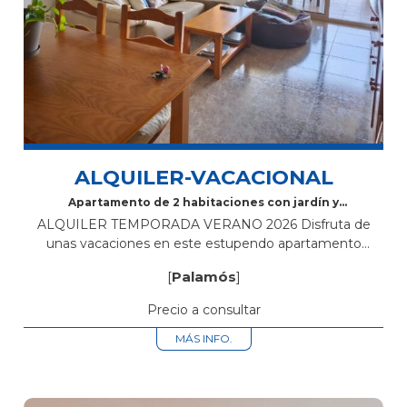
ALQUILER-VACACIONAL
Apartamento de 2 habitaciones con jardín y
piscina comunitaria
ALQUILER TEMPORADA VERANO 2026 Disfruta de
unas vacaciones en este estupendo apartamento
situado en C/Huguets. Cuenta con dos habitaciones
[
Palamós
]
dobles, un baño completo con bañera, un luminoso
salón-comedor con...
Precio a consultar
MÁS INFO.