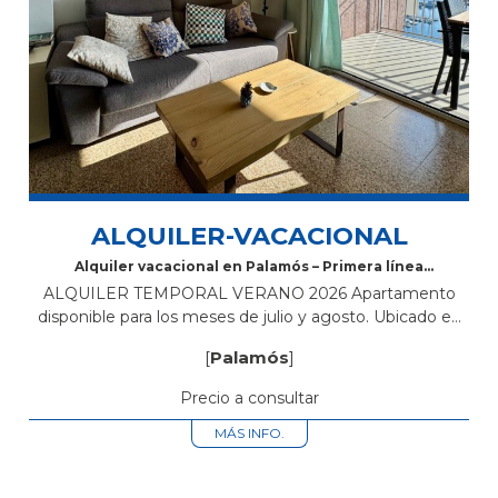
ALQUILER-VACACIONAL
Alquiler vacacional en Palamós – Primera línea
de mar
ALQUILER TEMPORAL VERANO 2026 Apartamento
disponible para los meses de julio y agosto. Ubicado en
una de las mejores zonas de Palamós, en primera línea
[
Palamós
]
de mar, con impresionantes...
Precio a consultar
MÁS INFO.