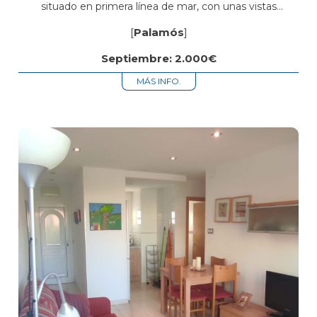
situado en primera línea de mar, con unas vistas
impresionantes al Mediterráneo. La vivienda cuenta con
[
Palamós
]
dos dormitorios: uno doble, equipado con armario...
Septiembre: 2.000€
MÁS INFO.