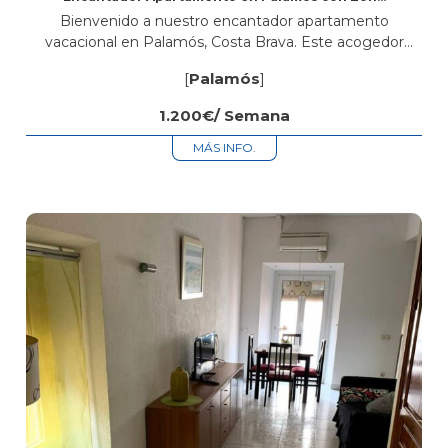
Comunitaria, Jardín y Piscina
Bienvenido a nuestro encantador apartamento
vacacional en Palamós, Costa Brava. Este acogedor
espacio es perfecto para quienes buscan disfrutar de
[
Palamós
]
unas vacaciones inolvidables en la costa catalana.
Características del...
1.200€/ Semana
MÁS INFO.