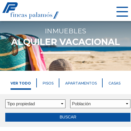
INMUEBLES
ALQUILER VACACIONAL
VER TODO
PISOS
APARTAMENTOS
CASAS
BUSCAR