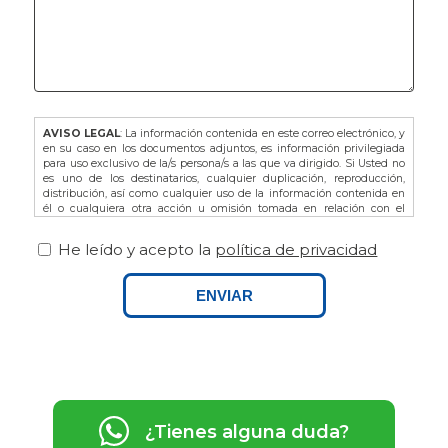
AVISO LEGAL
: La información contenida en este correo electrónico, y
en su caso en los documentos adjuntos, es información privilegiada
para uso exclusivo de la/s persona/s a las que va dirigido. Si Usted no
es uno de los destinatarios, cualquier duplicación, reproducción,
distribución, así como cualquier uso de la información contenida en
él o cualquiera otra acción u omisión tomada en relación con el
mismo, está prohibida y puede ser ilegal. En dicho caso, por favor
notifíquelo al remitente y proceda a la eliminación de este correo
He leído y acepto la
política de privacidad
electrónico, así como de sus adjuntos si los hubiere.
De acuerdo con la L.O. 3/2018 de Protección de Datos de Carácter
Personal y Garantía de los Derechos Digitales, así como del
ENVIAR
Reglamento Europeo (UE) 679/2016 le recordamos que puede ejercitar
sus derechos dirigiéndose a FINCAS PALAMOS, domiciliada en AVDA.
ONZE DE SETEMBRE Nº25 BAJOS, 17230, PALAMOS (GIRONA), o bien
por email a info@fincaspalamos.com, indicando en el asunto:
“Derechos Ley Protección de Datos”, y adjuntando fotocopia de su DNI
- NIE, en su caso. Asimismo, tiene derecho a presentar una
reclamación ante la Agencia Española de Protección de Datos.
¿Tienes alguna duda?