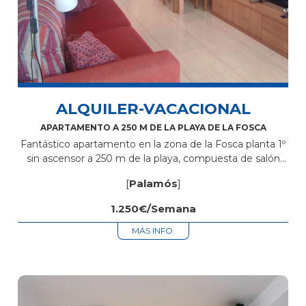
ALQUILER-VACACIONAL
APARTAMENTO A 250 M DE LA PLAYA DE LA FOSCA
Fantástico apartamento en la zona de la Fosca planta 1º
sin ascensor a 250 m de la playa, compuesta de salón
comedor, 2 habitaciones dobles, cocina independiente,
[
Palamós
]
baño completo,...
1.250€/Semana
MÁS INFO.