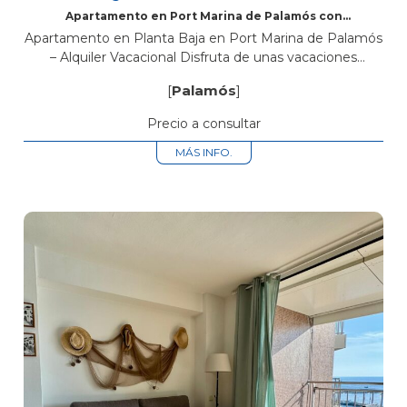
Apartamento en Port Marina de Palamós con
Vistas al Mar y Piscina
Apartamento en Planta Baja en Port Marina de Palamós
– Alquiler Vacacional Disfruta de unas vacaciones
inolvidables en este acogedor apartamento en planta
[
Palamós
]
baja, ubicado en el exclusivo Port...
Precio a consultar
MÁS INFO.