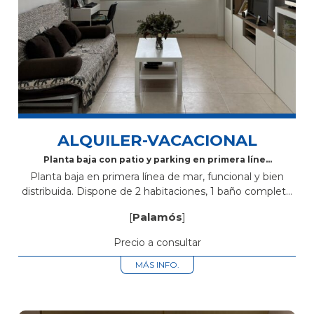
ALQUILER-VACACIONAL
Planta baja con patio y parking en primera línea
de mar en Palamós
Planta baja en primera línea de mar, funcional y bien
distribuida. Dispone de 2 habitaciones, 1 baño completo
y un salón-comedor con cocina abierta, creando un
[
Palamós
]
espacio cómodo y...
Precio a consultar
MÁS INFO.