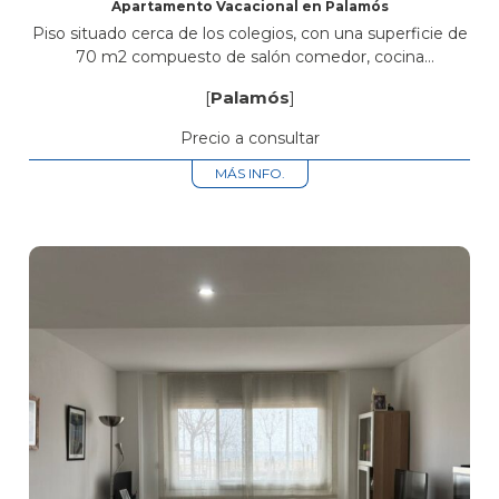
Apartamento Vacacional en Palamós
Piso situado cerca de los colegios, con una superficie de
70 m2 compuesto de salón comedor, cocina
independiente equipada, baño completo, aseo, 2
[
Palamós
]
habitaciones dobles. Dispone de aire acondicionado.
Precio a consultar
MÁS INFO.