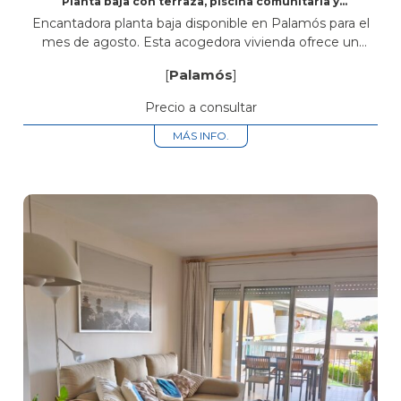
Planta baja con terraza, piscina comunitaria y
plaza de parking
Encantadora planta baja disponible en Palamós para el
mes de agosto. Esta acogedora vivienda ofrece un
ambiente cómodo y funcional, perfecto para disfrutar de
[
Palamós
]
unas merecidas vacaciones en la...
Precio a consultar
MÁS INFO.