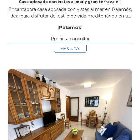
Casa adosada con vistas al mar y gran terraza en
Palamós
Encantadora casa adosada con vistas al mar en Palamós,
ideal para disfrutar del estilo de vida mediterráneo en un
entorno privilegiado. La vivienda dispone de un amplio
[
Palamós
]
garaje, ofreciendo...
Precio a consultar
MÁS INFO.