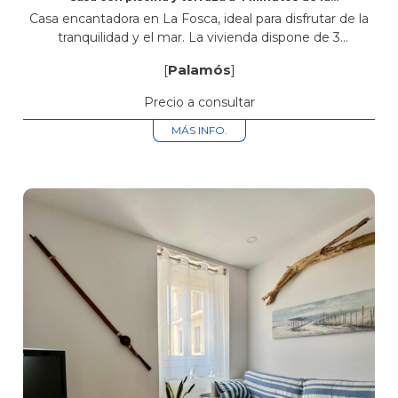
playa de La Fosca
Casa encantadora en La Fosca, ideal para disfrutar de la
tranquilidad y el mar. La vivienda dispone de 3
habitaciones dobles, dos de ellas con camas de
[
Palamós
]
matrimonio de...
Precio a consultar
MÁS INFO.