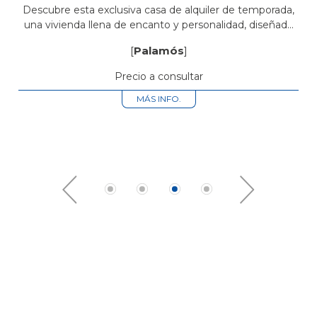
servicios
Descubre esta exclusiva casa de alquiler de temporada,
una vivienda llena de encanto y personalidad, diseñada
para disfrutar del confort y del auténtico estilo de vida
[
Palamós
]
mediterráneo. La propiedad...
Precio a consultar
MÁS INFO.