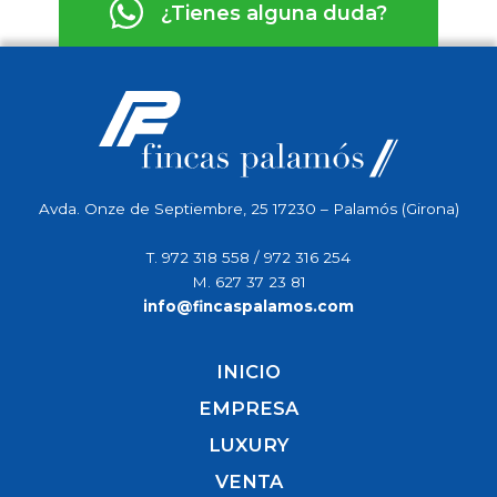
¿Tienes alguna duda?
Avda. Onze de Septiembre, 25 17230 – Palamós (Girona)
T.
972 318 558
/
972 316 254
M.
627 37 23 81
info@fincaspalamos.com
INICIO
EMPRESA
LUXURY
VENTA