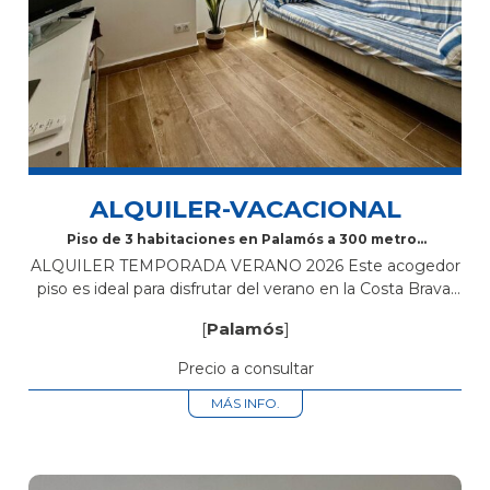
ALQUILER-VACACIONAL
Piso de 3 habitaciones en Palamós a 300 metros
de la playa
ALQUILER TEMPORADA VERANO 2026 Este acogedor
piso es ideal para disfrutar del verano en la Costa Brava.
Situado en la Calle Mayor de Palamós, a tan solo 300
[
Palamós
]
metros...
Precio a consultar
MÁS INFO.