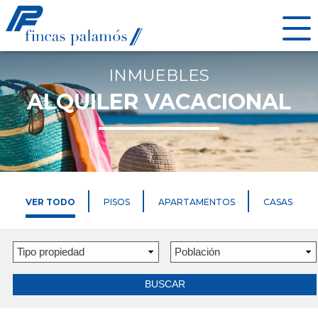
INMUEBLES
ALQUILER VACACIONAL
VER TODO
PISOS
APARTAMENTOS
CASAS
BUSCAR