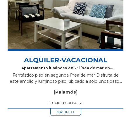
ALQUILER-VACACIONAL
Apartamento luminoso en 2ª línea de mar en
Palamós
Fantástico piso en segunda línea de mar Disfruta de
este amplio y luminoso piso, ubicado a solo unos pasos
de la playa. Cuenta con un espacioso salón-comedor con
[
Palamós
]
cocina...
Precio a consultar
MÁS INFO.