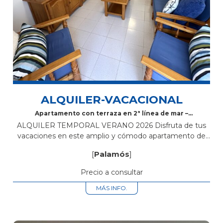
ALQUILER-VACACIONAL
Apartamento con terraza en 2ª línea de mar –
Palamós
ALQUILER TEMPORAL VERANO 2026 Disfruta de tus
vacaciones en este amplio y cómodo apartamento de
85 m² + 20 m² de terraza privada, situado en segunda
[
Palamós
]
línea de mar en Palamós,...
Precio a consultar
MÁS INFO.