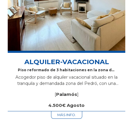
ALQUILER-VACACIONAL
Piso reformado de 3 habitaciones en la zona del
Pedró
Acogedor piso de alquiler vacacional situado en la
tranquila y demandada zona del Pedró, con una
ubicación ideal a pocos minutos del centro caminando.
[
Palamós
]
La vivienda dispone de 3...
4.500€ Agosto
MÁS INFO.