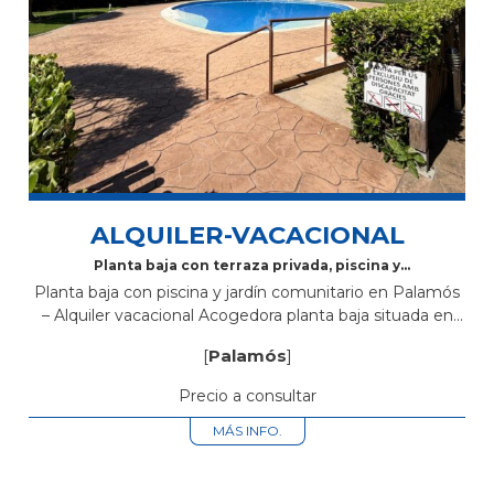
ALQUILER-VACACIONAL
Planta baja con terraza privada, piscina y
parking en Palamós
Planta baja con piscina y jardín comunitario en Palamós
– Alquiler vacacional Acogedora planta baja situada en
Palamós, en la calle Enric Vincke, ideal para disfrutar de
[
Palamós
]
unas vacaciones...
Precio a consultar
MÁS INFO.