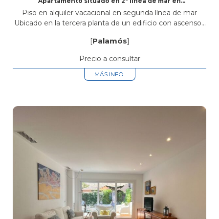
Apartamento situado en 2ª línea de mar en
Palamós de 3 habitaciones y terraza
Piso en alquiler vacacional en segunda línea de mar
Ubicado en la tercera planta de un edificio con ascensor,
este luminoso piso ofrece un espacioso salón-comedor
[
Palamós
]
en dos niveles,...
Precio a consultar
MÁS INFO.