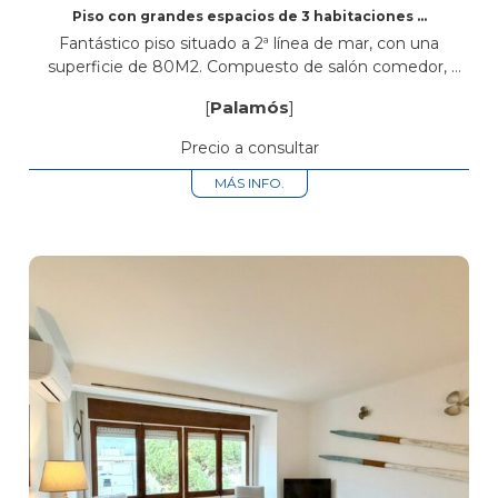
Piso con grandes espacios de 3 habitaciones a
tan solo 200 m de la playa de Palamós
Fantástico piso situado a 2ª línea de mar, con una
superficie de 80M2. Compuesto de salón comedor,
cocina independiente, 2 baños completos con bañeras,
[
Palamós
]
3 habitaciones, terraza, ascensor, plaza...
Precio a consultar
MÁS INFO.