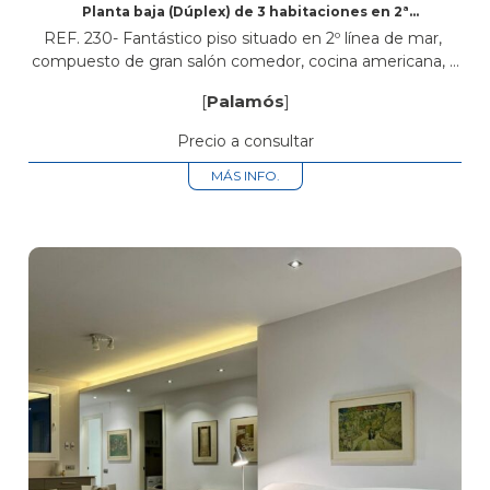
Planta baja (Dúplex) de 3 habitaciones en 2ª
línea de mar en Palamós
REF. 230- Fantástico piso situado en 2º línea de mar,
compuesto de gran salón comedor, cocina americana, 3
habitaciones ( dos habitaciones dobles y una habitación
[
Palamós
]
con literas), 3...
Precio a consultar
MÁS INFO.