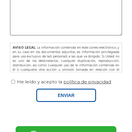
AVISO LEGAL
: La información contenida en este correo electrónico, y
en su caso en los documentos adjuntos, es información privilegiada
para uso exclusivo de la/s persona/s a las que va dirigido. Si Usted no
es uno de los destinatarios, cualquier duplicación, reproducción,
distribución, así como cualquier uso de la información contenida en
él o cualquiera otra acción u omisión tomada en relación con el
mismo, está prohibida y puede ser ilegal. En dicho caso, por favor
notifíquelo al remitente y proceda a la eliminación de este correo
He leído y acepto la
política de privacidad
electrónico, así como de sus adjuntos si los hubiere.
De acuerdo con la L.O. 3/2018 de Protección de Datos de Carácter
Personal y Garantía de los Derechos Digitales, así como del
ENVIAR
Reglamento Europeo (UE) 679/2016 le recordamos que puede ejercitar
sus derechos dirigiéndose a FINCAS PALAMOS, domiciliada en AVDA.
ONZE DE SETEMBRE Nº25 BAJOS, 17230, PALAMOS (GIRONA), o bien
por email a info@fincaspalamos.com, indicando en el asunto:
“Derechos Ley Protección de Datos”, y adjuntando fotocopia de su DNI
- NIE, en su caso. Asimismo, tiene derecho a presentar una
reclamación ante la Agencia Española de Protección de Datos.