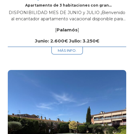
Apartamento de 3 habitaciones con gran
terraza a pocos minutos del centro de Palamós
DISPONIBILIDAD MES DE JUNIO y JULIO ¡Bienvenido
al encantador apartamento vacacional disponible para
alquiler mes de Junio y Julio! Este espacioso piso,
[
Palamós
]
ubicado en el corazón de Palamós, ofrece...
Junio: 2.600€ Julio: 3.250€
MÁS INFO.