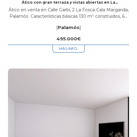
Ático con gran terraza y vistas abiertas en La
Fosca, Palamós
Ático en venta en Calle Garbí, 2 La Fosca-Cala Margarida,
Palamós Características básicas 130 m² construidos, 60
m² útiles 3 habitaciones 2 baños Terraza y balcón
[
Palamós
]
Segunda mano/buen estado...
495.000€
MÁS INFO.