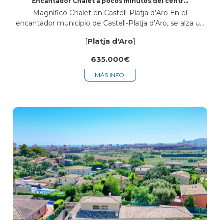
Encantador Chalet a pocos minutos del centro
de Platja d’Aro
Magnífico Chalet en Castell-Platja d’Aro En el
encantador municipio de Castell-Platja d’Aro, se alza un
hermoso chalet que se erige como un auténtico tesoro
[
Platja d'Aro
]
en el centro de la...
635.000€
MÁS INFO.