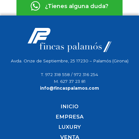
¿Tienes alguna duda?
Avda. Onze de Septiembre, 25 17230 – Palamós (Girona)
T.
972 318 558
/
972 316 254
M.
627 37 23 81
info@fincaspalamos.com
INICIO
EMPRESA
LUXURY
VENTA