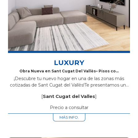
LUXURY
Obra Nueva en Sant Cugat Del Vallès– Pisos con
Piscina Comunitaria, Parking y Trastero
¡Descubre tu nuevo hogar en una de las zonas más
cotizadas de Sant Cugat del Vallès!Te presentamos una
exclusiva promoción de obra nueva ubicada en Avinguda
[
Sant Cugat del Valles
]
Rius i Taulet...
Precio a consultar
MÁS INFO.