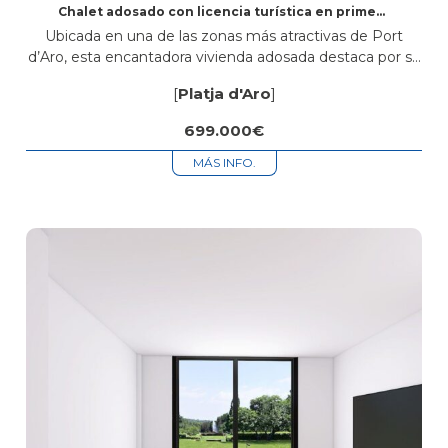
Chalet adosado con licencia turística en primera
línea de canal en Port d’Aro
Ubicada en una de las zonas más atractivas de Port
d’Aro, esta encantadora vivienda adosada destaca por su
privilegiada posición frente al canal y por disponer de
[
Platja d'Aro
]
licencia turística...
699.000€
MÁS INFO.