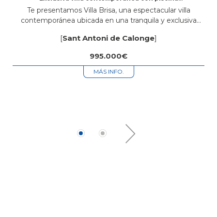
privada a 5 minutos del mar en Sant Antoni de
Te presentamos Villa Brisa, una espectacular villa
Calonge
contemporánea ubicada en una tranquila y exclusiva
zona residencial de Sant Antoni de Calonge, a tan solo
[
Sant Antoni de Calonge
]
cinco minutos de sus magníficas...
995.000€
MÁS INFO.