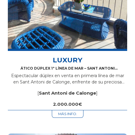
LUXURY
ÁTICO DÚPLEX 1ª LÍNEA DE MAR – SANT ANTONI
DE CALONGE
Espectacular dúplex en venta en primera línea de mar
en Sant Antoni de Calonge, enfrente de su preciosa
playa donde podrá disfrutar de unas increíbles vistas al
[
Sant Antoni de Calonge
]
mar. La...
2.000.000€
MÁS INFO.