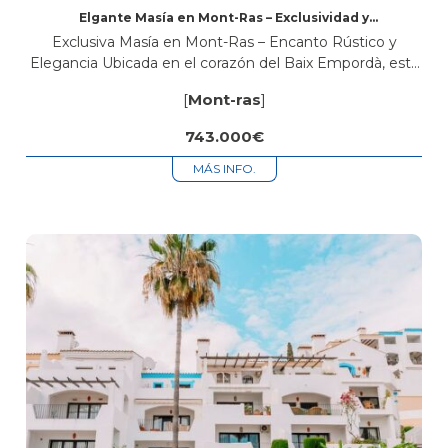
Elgante Masía en Mont-Ras – Exclusividad y
Encanto
Exclusiva Masía en Mont-Ras – Encanto Rústico y
Elegancia Ubicada en el corazón del Baix Empordà, esta
exquisita masía en Mont-Ras combina el carácter
[
Mont-ras
]
auténtico de la arquitectura tradicional...
743.000€
MÁS INFO.