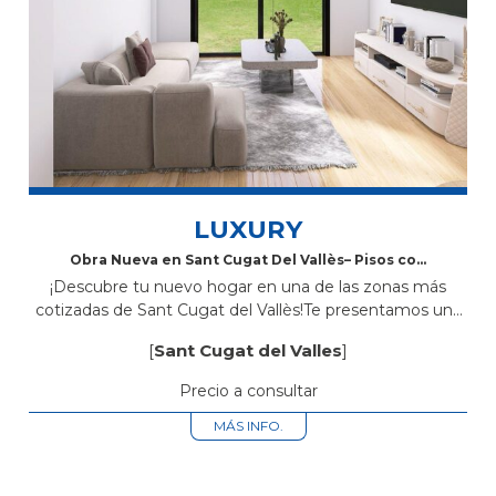
LUXURY
Obra Nueva en Sant Cugat Del Vallès– Pisos con
Piscina Comunitaria, Parking y Trastero
¡Descubre tu nuevo hogar en una de las zonas más
cotizadas de Sant Cugat del Vallès!Te presentamos una
exclusiva promoción de obra nueva ubicada en Avinguda
[
Sant Cugat del Valles
]
Rius i Taulet...
Precio a consultar
MÁS INFO.