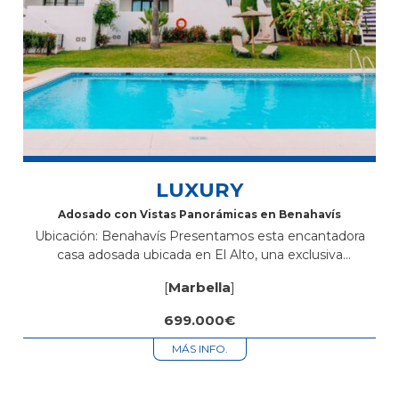
LUXURY
Adosado con Vistas Panorámicas en Benahavís
Ubicación: Benahavís Presentamos esta encantadora
casa adosada ubicada en El Alto, una exclusiva
comunidad cerrada en lo alto de la colina, que ofrece un
[
Marbella
]
refugio tranquilo lejos del ruido...
699.000€
MÁS INFO.