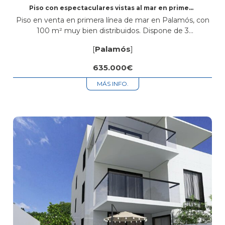
Piso con espectaculares vistas al mar en primera
línea en Palamós
Piso en venta en primera línea de mar en Palamós, con
100 m² muy bien distribuidos. Dispone de 3
habitaciones, una de ellas tipo suite con baño propio,
[
Palamós
]
además...
635.000€
MÁS INFO.