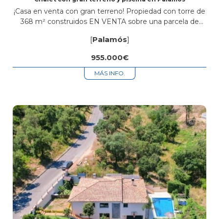
¡Casa en venta con gran terreno! Propiedad con torre de
368 m² construidos EN VENTA sobre una parcela de
1.670 m² que ofrece todo lo que necesitas para
[
Palamós
]
disfrutar...
955.000€
MÁS INFO.