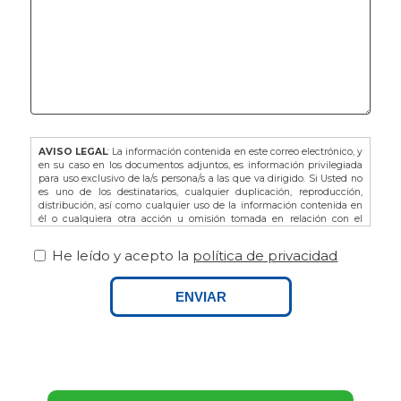
AVISO LEGAL
: La información contenida en este correo electrónico, y
en su caso en los documentos adjuntos, es información privilegiada
para uso exclusivo de la/s persona/s a las que va dirigido. Si Usted no
es uno de los destinatarios, cualquier duplicación, reproducción,
distribución, así como cualquier uso de la información contenida en
él o cualquiera otra acción u omisión tomada en relación con el
mismo, está prohibida y puede ser ilegal. En dicho caso, por favor
notifíquelo al remitente y proceda a la eliminación de este correo
He leído y acepto la
política de privacidad
electrónico, así como de sus adjuntos si los hubiere.
De acuerdo con la L.O. 3/2018 de Protección de Datos de Carácter
Personal y Garantía de los Derechos Digitales, así como del
ENVIAR
Reglamento Europeo (UE) 679/2016 le recordamos que puede ejercitar
sus derechos dirigiéndose a FINCAS PALAMOS, domiciliada en AVDA.
ONZE DE SETEMBRE Nº25 BAJOS, 17230, PALAMOS (GIRONA), o bien
por email a info@fincaspalamos.com, indicando en el asunto:
“Derechos Ley Protección de Datos”, y adjuntando fotocopia de su DNI
- NIE, en su caso. Asimismo, tiene derecho a presentar una
reclamación ante la Agencia Española de Protección de Datos.