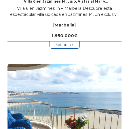
Villa 6 en Jazmines 14: Lujo, Vistas al Mar y
Diseño Exclusivo en Marbella
Villa 6 en Jazmines 14 – Marbella Descubre esta
espectacular villa ubicada en Jazmines 14, un exclusivo
conjunto de solo ocho villas de lujo con vistas
[
Marbella
]
panorámicas al mar...
1.950.000€
MÁS INFO.