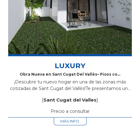
LUXURY
Obra Nueva en Sant Cugat Del Vallès– Pisos con
Piscina Comunitaria, Parking y Trastero
¡Descubre tu nuevo hogar en una de las zonas más
cotizadas de Sant Cugat del Vallès!Te presentamos una
exclusiva promoción de obra nueva ubicada en Avinguda
[
Sant Cugat del Valles
]
Rius i Taulet...
Precio a consultar
MÁS INFO.