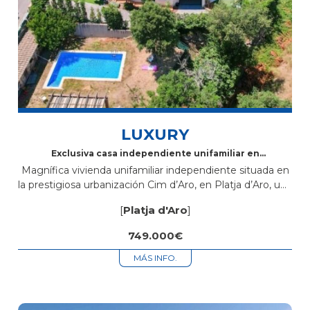
LUXURY
Exclusiva casa independiente unifamiliar en
venta en Cim d’Aro – Platja d’Aro
Magnífica vivienda unifamiliar independiente situada en
la prestigiosa urbanización Cim d’Aro, en Platja d’Aro, una
zona tranquila y residencial rodeada de naturaleza, ideal
[
Platja d'Aro
]
para vivir todo el año o...
749.000€
MÁS INFO.