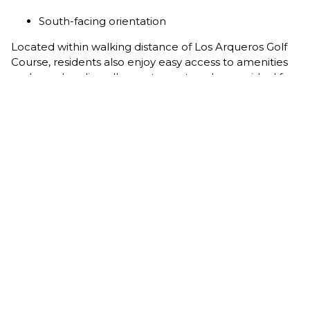
South-facing orientation
Located within walking distance of Los Arqueros Golf
Course, residents also enjoy easy access to amenities
such as a bowling alley, restaurant, and gym – ideal for
those with an active lifestyle. This exceptional property
sets a new standard of quality and design in the
Benahavís area.
3
3
138 m²