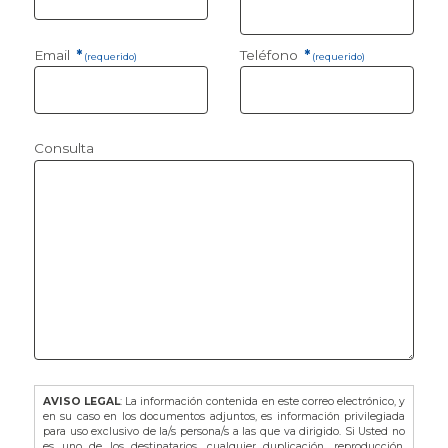
Email
*
Teléfono
*
(requerido)
(requerido)
Consulta
AVISO LEGAL
: La información contenida en este correo electrónico, y
en su caso en los documentos adjuntos, es información privilegiada
para uso exclusivo de la/s persona/s a las que va dirigido. Si Usted no
es uno de los destinatarios, cualquier duplicación, reproducción,