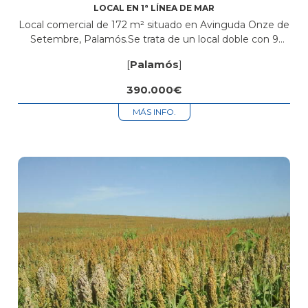
LOCAL EN 1ª LÍNEA DE MAR
Local comercial de 172 m² situado en Avinguda Onze de
Setembre, Palamós.Se trata de un local doble con 9
metros lineales de fachada, lo que le proporciona gran
[
Palamós
]
visibilidad...
390.000€
MÁS INFO.