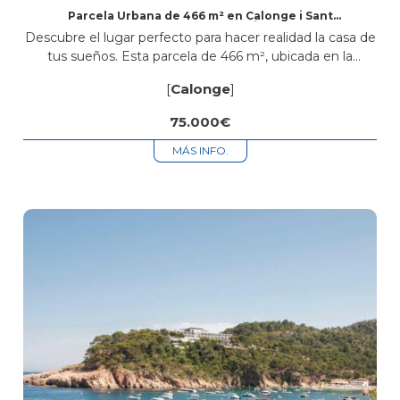
Parcela Urbana de 466 m² en Calonge i Sant
Antoni – Oportunidad Única
Descubre el lugar perfecto para hacer realidad la casa de
tus sueños. Esta parcela de 466 m², ubicada en la
avenida La Manxa, en el exclusivo municipio de
[
Calonge
]
Calonge...
75.000€
MÁS INFO.