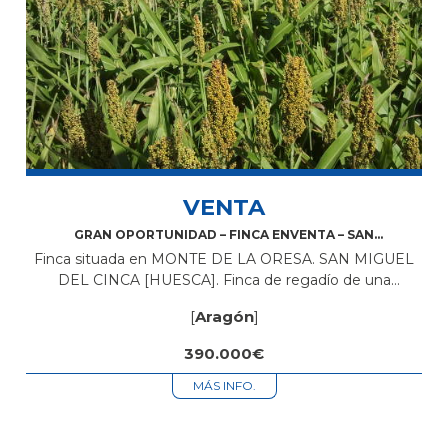
VENTA
GRAN OPORTUNIDAD – FINCA ENVENTA – SAN
MIGUEL DEL CINCA – 15H.
Finca situada en MONTE DE LA ORESA. SAN MIGUEL
DEL CINCA [HUESCA]. Finca de regadío de una
superficie de 15 hectáreas, amoblad. La tierra es de
[
Aragón
]
buena calidad produciendo...
390.000€
MÁS INFO.