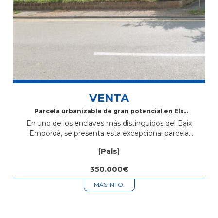
VENTA
Parcela urbanizable de gran potencial en Els
Masos de Pals
En uno de los enclaves más distinguidos del Baix
Empordà, se presenta esta excepcional parcela
urbanizable situada en Els Masos de Pals, un entorno
[
Pals
]
privilegiado donde la tranquilidad, la...
350.000€
MÁS INFO.