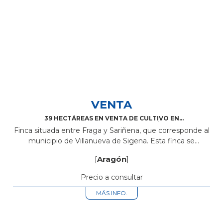
VENTA
39 HECTÁREAS EN VENTA DE CULTIVO EN
VILLANUEVA DE SIGENA (ARAGÓN)
Finca situada entre Fraga y Sariñena, que corresponde al
municipio de Villanueva de Sigena. Esta finca se
encuentra a medio quilómetro del pueblo de Villanueva.
[
Aragón
]
La finca está compuesta...
Precio a consultar
MÁS INFO.