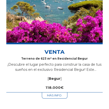
VENTA
Terreno de 623 m² en Residencial Begur
¡Descubre el lugar perfecto para construir la casa de tus
sueños en el exclusivo Residencial Begur! Este
magnífico terreno de 623 m² te ofrece un entorno
[
Begur
]
natural privilegiado, ideal...
118.000€
MÁS INFO.