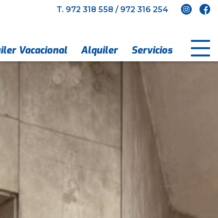
T.
972 318 558
/
972 316 254
iler Vacacional
Alquiler
Servicios