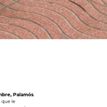
mbre, Palamós
.
o que le