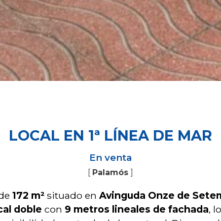
LOCAL EN 1ª LÍNEA DE MAR
En venta
[
Palamós
]
 de
172 m²
situado en
Avinguda Onze de Sete
cal doble
con
9 metros lineales de fachada
, l