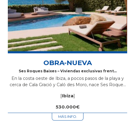
OBRA-NUEVA
Ses Roques Baixes – Viviendas exclusivas frente
al mar en Sant Antoni de Portmany, Ibiza
En la costa oeste de Ibiza, a pocos pasos de la playa y
cerca de Cala Gració y Caló des Moro, nace Ses Roques
Baixes, una promoción de obra nueva con diseño
[
Ibiza
]
ibicenco,...
530.000€
MÁS INFO.