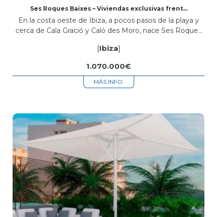
Ses Roques Baixes – Viviendas exclusivas frente
al mar en Sant Antoni de Portmany, Ibiza
En la costa oeste de Ibiza, a pocos pasos de la playa y
cerca de Cala Gració y Caló des Moro, nace Ses Roques
Baixes, una promoción de obra nueva con diseño
[
Ibiza
]
ibicenco,...
1.070.000€
MÁS INFO.