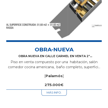
OBRA-NUEVA
OBRA NUEVA EN CALLE CARMEL EN VENTA 2ª
PLANTA ÁTICO
Piso en venta compuesto por una habitación, salón
comedor cocina americana, baño completo, superficie
de 51,50m2 +51 m2 Terraza + plaza de parking Está
[
Palamós
]
situado en zona centro cerca...
275.000€
MÁS INFO.