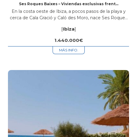
Ses Roques Baixes – Viviendas exclusivas frente
al mar en Sant Antoni de Portmany, Ibiza
En la costa oeste de Ibiza, a pocos pasos de la playa y
cerca de Cala Gració y Caló des Moro, nace Ses Roques
Baixes, una promoción de obra nueva con diseño
[
Ibiza
]
ibicenco,...
1.440.000€
MÁS INFO.