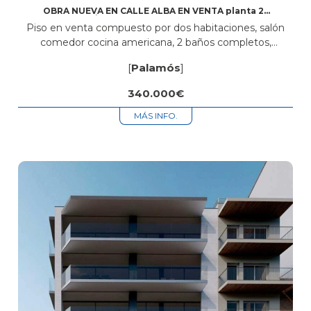
OBRA NUEVA EN CALLE ALBA EN VENTA planta 2ª
ÁTICO + PLAZA DE PARKING
Piso en venta compuesto por dos habitaciones, salón
comedor cocina americana, 2 baños completos,
lavadero, superficie 71,20M2 +71,20Terraza, más plaza de
[
Palamós
]
parking. Está situado en zona centro cerca de...
340.000€
MÁS INFO.