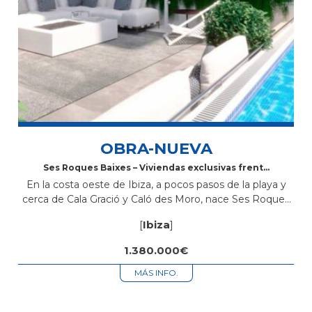
OBRA-NUEVA
Ses Roques Baixes – Viviendas exclusivas frente
al mar en Sant Antoni de Portmany, Ibiza
En la costa oeste de Ibiza, a pocos pasos de la playa y
cerca de Cala Gració y Caló des Moro, nace Ses Roques
Baixes, una promoción de obra nueva con diseño
[
Ibiza
]
ibicenco,...
1.380.000€
MÁS INFO.