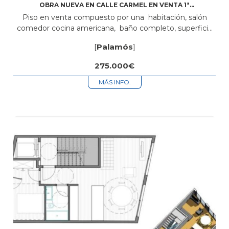
OBRA NUEVA EN CALLE CARMEL EN VENTA 1ª
PLANTA
Piso en venta compuesto por una habitación, salón
comedor cocina americana, baño completo, superficie
de 51,50m2 +32 m2 Terraza + plaza de parking Está
[
Palamós
]
situado en zona centro cerca...
275.000€
MÁS INFO.