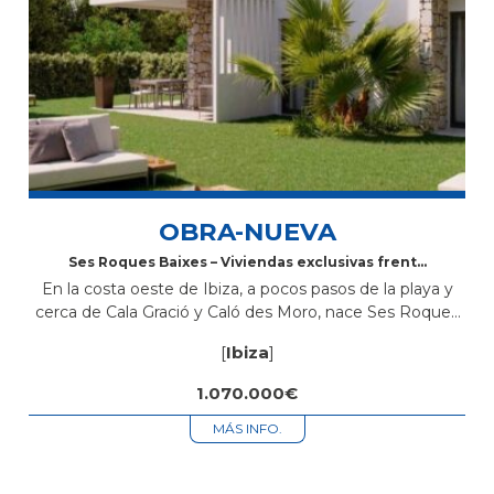
OBRA-NUEVA
Ses Roques Baixes – Viviendas exclusivas frente
al mar en Sant Antoni de Portmany, Ibiza
En la costa oeste de Ibiza, a pocos pasos de la playa y
cerca de Cala Gració y Caló des Moro, nace Ses Roques
Baixes, una promoción de obra nueva con diseño
[
Ibiza
]
ibicenco,...
1.070.000€
MÁS INFO.