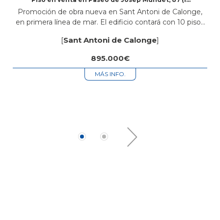
3ª)
Promoción de obra nueva en Sant Antoni de Calonge,
en primera línea de mar. El edificio contará con 10 pisos
de 2 y 3 habitaciones, todos con 2 baños,...
[
Sant Antoni de Calonge
]
895.000€
MÁS INFO.