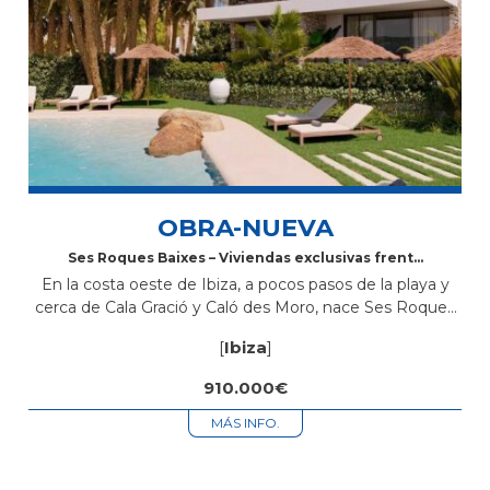
OBRA-NUEVA
Ses Roques Baixes – Viviendas exclusivas frente
al mar en Sant Antoni de Portmany, Ibiza
En la costa oeste de Ibiza, a pocos pasos de la playa y
cerca de Cala Gració y Caló des Moro, nace Ses Roques
Baixes, una promoción de obra...
[
Ibiza
]
910.000€
MÁS INFO.