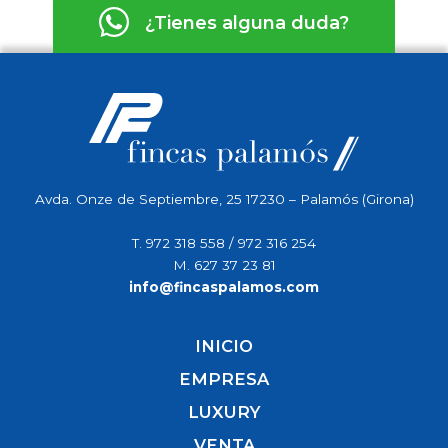
¿Tienes alguna duda?
Avda. Onze de Septiembre, 25 17230 – Palamós (Girona)
T.
972 318 558
/
972 316 254
M.
627 37 23 81
info@fincaspalamos.com
INICIO
EMPRESA
LUXURY
VENTA