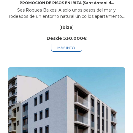
PROMOCIÓN DE PISOS EN IBIZA (Sant Antoni de
Portmany)
Ses Roques Baixes: A solo unos pasos del mar y
rodeados de un entorno natural único los apartamentos
de Ses Roques Baixes combinan confort y estilo en una
[
Ibiza
]
ubicación...
Desde 530.000€
MÁS INFO.