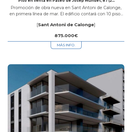
Piso en venta en Paseo de Josep Mundet, 87 (2º
1ª)
Promoción de obra nueva en Sant Antoni de Calonge,
en primera línea de mar. El edificio contará con 10 pisos
de 2 y 3 habitaciones, todos con 2 baños,...
[
Sant Antoni de Calonge
]
875.000€
MÁS INFO.