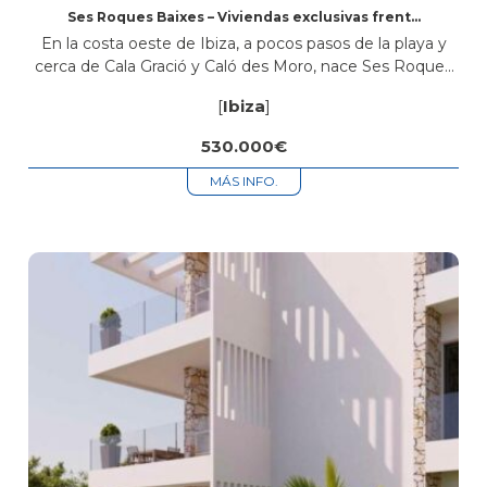
Ses Roques Baixes – Viviendas exclusivas frente
al mar en Sant Antoni de Portmany, Ibiza
En la costa oeste de Ibiza, a pocos pasos de la playa y
cerca de Cala Gració y Caló des Moro, nace Ses Roques
Baixes, una promoción de obra nueva con diseño
[
Ibiza
]
ibicenco,...
530.000€
MÁS INFO.