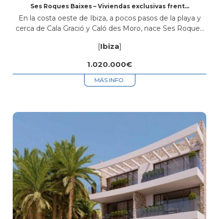
Ses Roques Baixes – Viviendas exclusivas frente
al mar en Sant Antoni de Portmany, Ibiza
En la costa oeste de Ibiza, a pocos pasos de la playa y
cerca de Cala Gració y Caló des Moro, nace Ses Roques
Baixes, una promoción de obra nueva con diseño
[
Ibiza
]
ibicenco,...
1.020.000€
MÁS INFO.