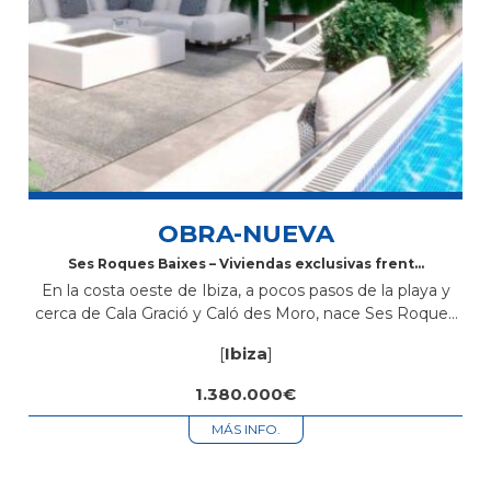
OBRA-NUEVA
Ses Roques Baixes – Viviendas exclusivas frente
al mar en Sant Antoni de Portmany, Ibiza
En la costa oeste de Ibiza, a pocos pasos de la playa y
cerca de Cala Gració y Caló des Moro, nace Ses Roques
Baixes, una promoción de obra nueva con diseño
[
Ibiza
]
ibicenco,...
1.380.000€
MÁS INFO.