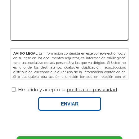
AVISO LEGAL
: La información contenida en este correo electrónico, y
en su caso en los documentos adjuntos, es información privilegiada
para uso exclusivo de la/s persona/s a las que va dirigido. Si Usted no
es uno de los destinatarios, cualquier duplicación, reproducción,
distribución, así como cualquier uso de la información contenida en
él o cualquiera otra acción u omisión tomada en relación con el
mismo, está prohibida y puede ser ilegal. En dicho caso, por favor
notifíquelo al remitente y proceda a la eliminación de este correo
He leído y acepto la
política de privacidad
electrónico, así como de sus adjuntos si los hubiere.
De acuerdo con la L.O. 3/2018 de Protección de Datos de Carácter
Personal y Garantía de los Derechos Digitales, así como del
ENVIAR
Reglamento Europeo (UE) 679/2016 le recordamos que puede ejercitar
sus derechos dirigiéndose a FINCAS PALAMOS, domiciliada en AVDA.
ONZE DE SETEMBRE Nº25 BAJOS, 17230, PALAMOS (GIRONA), o bien
por email a info@fincaspalamos.com, indicando en el asunto:
“Derechos Ley Protección de Datos”, y adjuntando fotocopia de su DNI
- NIE, en su caso. Asimismo, tiene derecho a presentar una
reclamación ante la Agencia Española de Protección de Datos.