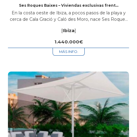
Ses Roques Baixes – Viviendas exclusivas frente
al mar en Sant Antoni de Portmany, Ibiza
En la costa oeste de Ibiza, a pocos pasos de la playa y
cerca de Cala Gració y Caló des Moro, nace Ses Roques
Baixes, una promoción de obra nueva con diseño
[
Ibiza
]
ibicenco,...
1.440.000€
MÁS INFO.