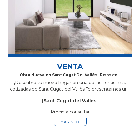
VENTA
Obra Nueva en Sant Cugat Del Vallès– Pisos con
Piscina Comunitaria, Parking y Trastero
¡Descubre tu nuevo hogar en una de las zonas más
cotizadas de Sant Cugat del Vallès!Te presentamos una
exclusiva promoción de obra nueva ubicada en Avinguda
[
Sant Cugat del Valles
]
Rius i Taulet...
Precio a consultar
MÁS INFO.