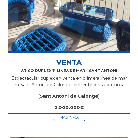
VENTA
ÁTICO DÚPLEX 1ª LÍNEA DE MAR – SANT ANTONI
DE CALONGE
Espectacular dúplex en venta en primera línea de mar
en Sant Antoni de Calonge, enfrente de su preciosa
playa donde podrá disfrutar de unas increíbles vistas al
[
Sant Antoni de Calonge
]
mar. La...
2.000.000€
MÁS INFO.