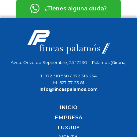
¿Tienes alguna duda?
Avda. Onze de Septiembre, 25 17230 – Palamós (Girona)
T.
972 318 558
/
972 316 254
M.
627 37 23 81
info@fincaspalamos.com
INICIO
EMPRESA
LUXURY