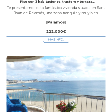
Piso con 3 habitaciones, trastero y terraza
comunitaria en Sant Joan de Palamós
Te presentamos esta fantástica vivienda situada en Sant
Joan de Palamós, una zona tranquila y muy bien
comunicada, ideal tanto para vivir todo el año como para
[
Palamós
]
disfrutar de...
222.000€
MÁS INFO.