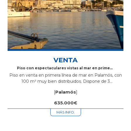
VENTA
Piso con espectaculares vistas al mar en primera
línea en Palamós
Piso en venta en primera línea de mar en Palamós, con
100 m² muy bien distribuidos. Dispone de 3
habitaciones, una de ellas tipo suite con baño propio,
[
Palamós
]
además...
635.000€
MÁS INFO.