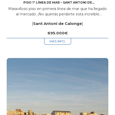
PISO 1ª LÍNEA DE MAR – SANT ANTONI DE
CALONGE
Maravilloso piso en primera línea de mar que ha llegado
al mercado. ¡No querrás perderte esta increíble
propiedad! Aquí tienes algunos detalles clave sobre este
[
Sant Antoni de Calonge
]
piso: Ubicación: Situado en...
695.000€
MÁS INFO.