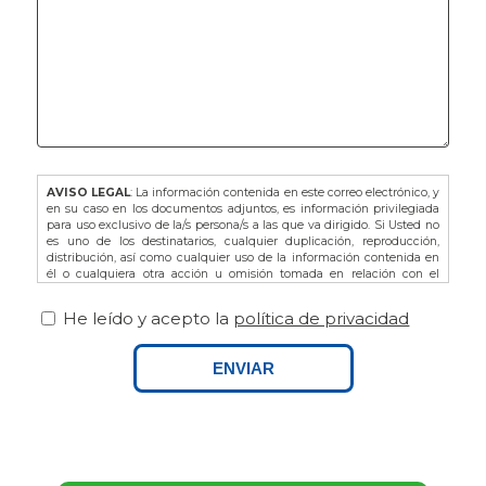
AVISO LEGAL
: La información contenida en este correo electrónico, y
en su caso en los documentos adjuntos, es información privilegiada
para uso exclusivo de la/s persona/s a las que va dirigido. Si Usted no
es uno de los destinatarios, cualquier duplicación, reproducción,
distribución, así como cualquier uso de la información contenida en
él o cualquiera otra acción u omisión tomada en relación con el
mismo, está prohibida y puede ser ilegal. En dicho caso, por favor
notifíquelo al remitente y proceda a la eliminación de este correo
He leído y acepto la
política de privacidad
electrónico, así como de sus adjuntos si los hubiere.
De acuerdo con la L.O. 3/2018 de Protección de Datos de Carácter
Personal y Garantía de los Derechos Digitales, así como del
ENVIAR
Reglamento Europeo (UE) 679/2016 le recordamos que puede ejercitar
sus derechos dirigiéndose a FINCAS PALAMOS, domiciliada en AVDA.
ONZE DE SETEMBRE Nº25 BAJOS, 17230, PALAMOS (GIRONA), o bien
por email a info@fincaspalamos.com, indicando en el asunto:
“Derechos Ley Protección de Datos”, y adjuntando fotocopia de su DNI
- NIE, en su caso. Asimismo, tiene derecho a presentar una
reclamación ante la Agencia Española de Protección de Datos.