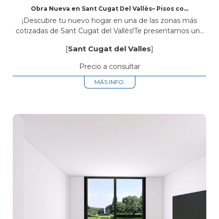
Obra Nueva en Sant Cugat Del Vallès– Pisos con
Piscina Comunitaria, Parking y Trastero
¡Descubre tu nuevo hogar en una de las zonas más
cotizadas de Sant Cugat del Vallès!Te presentamos una
exclusiva promoción de obra nueva ubicada en Avinguda
[
Sant Cugat del Valles
]
Rius i Taulet...
Precio a consultar
MÁS INFO.