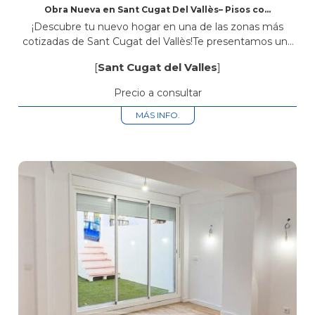
Obra Nueva en Sant Cugat Del Vallès– Pisos con
Piscina Comunitaria, Parking y Trastero
¡Descubre tu nuevo hogar en una de las zonas más
cotizadas de Sant Cugat del Vallès!Te presentamos una
exclusiva promoción de obra nueva ubicada en Avinguda
[
Sant Cugat del Valles
]
Rius i Taulet...
Precio a consultar
MÁS INFO.