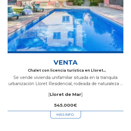
VENTA
Chalet con licencia turística en Lloret
Residencial – Parcela de 800 m²
Se vende vivienda unifamiliar situada en la tranquila
urbanización Lloret Residencial, rodeada de naturaleza y
con agradables vistas a la montaña. Propiedad ideal
[
Lloret de Mar
]
tanto como residencia habitual como inversión,...
545.000€
MÁS INFO.