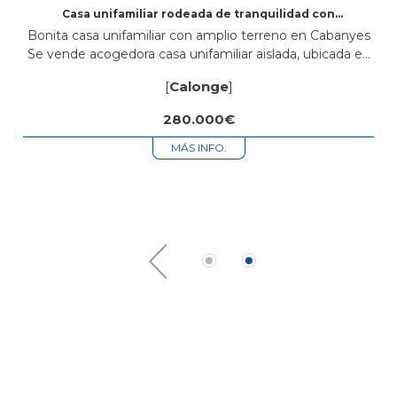
Casa unifamiliar rodeada de tranquilidad con
gran parcela
Bonita casa unifamiliar con amplio terreno en Cabanyes
Se vende acogedora casa unifamiliar aislada, ubicada en
una tranquila parcela de 619 m², perfecta para quienes
[
Calonge
]
buscan privacidad, contacto con...
280.000€
MÁS INFO.