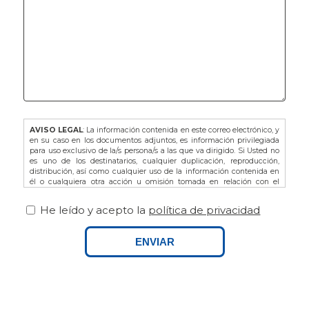
AVISO LEGAL
: La información contenida en este correo electrónico, y
en su caso en los documentos adjuntos, es información privilegiada
para uso exclusivo de la/s persona/s a las que va dirigido. Si Usted no
es uno de los destinatarios, cualquier duplicación, reproducción,
distribución, así como cualquier uso de la información contenida en
él o cualquiera otra acción u omisión tomada en relación con el
mismo, está prohibida y puede ser ilegal. En dicho caso, por favor
notifíquelo al remitente y proceda a la eliminación de este correo
He leído y acepto la
política de privacidad
electrónico, así como de sus adjuntos si los hubiere.
De acuerdo con la L.O. 3/2018 de Protección de Datos de Carácter
Personal y Garantía de los Derechos Digitales, así como del
ENVIAR
Reglamento Europeo (UE) 679/2016 le recordamos que puede ejercitar
sus derechos dirigiéndose a FINCAS PALAMOS, domiciliada en AVDA.
ONZE DE SETEMBRE Nº25 BAJOS, 17230, PALAMOS (GIRONA), o bien
por email a info@fincaspalamos.com, indicando en el asunto:
“Derechos Ley Protección de Datos”, y adjuntando fotocopia de su DNI
- NIE, en su caso. Asimismo, tiene derecho a presentar una