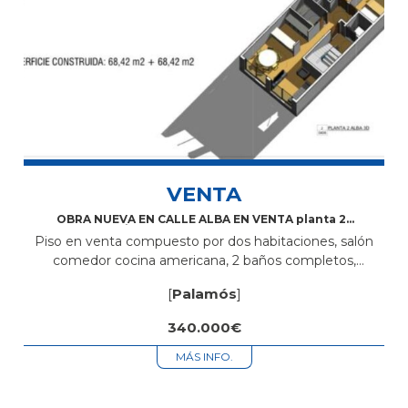
VENTA
OBRA NUEVA EN CALLE ALBA EN VENTA planta 2ª
ÁTICO + PLAZA DE PARKING
Piso en venta compuesto por dos habitaciones, salón
comedor cocina americana, 2 baños completos,
lavadero, superficie 71,20M2 +71,20Terraza, más plaza de
[
Palamós
]
parking. Está situado en zona centro cerca de...
340.000€
MÁS INFO.