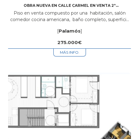
OBRA NUEVA EN CALLE CARMEL EN VENTA 2ª
PLANTA ÁTICO
Piso en venta compuesto por una habitación, salón
comedor cocina americana, baño completo, superficie
de 51,50m2 +51 m2 Terraza + plaza de parking Está
[
Palamós
]
situado en zona centro cerca...
275.000€
MÁS INFO.