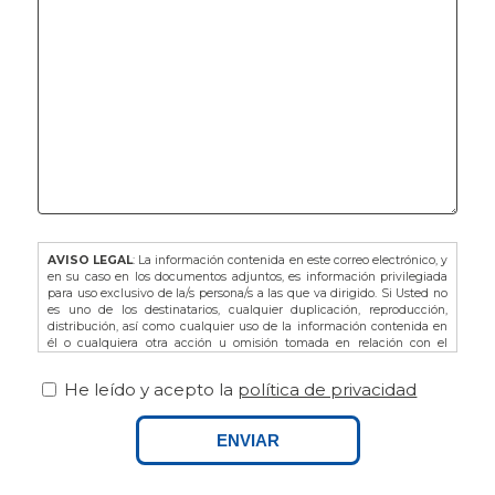
AVISO LEGAL
: La información contenida en este correo electrónico, y
en su caso en los documentos adjuntos, es información privilegiada
para uso exclusivo de la/s persona/s a las que va dirigido. Si Usted no
es uno de los destinatarios, cualquier duplicación, reproducción,
distribución, así como cualquier uso de la información contenida en
él o cualquiera otra acción u omisión tomada en relación con el
mismo, está prohibida y puede ser ilegal. En dicho caso, por favor
notifíquelo al remitente y proceda a la eliminación de este correo
He leído y acepto la
política de privacidad
electrónico, así como de sus adjuntos si los hubiere.
De acuerdo con la L.O. 3/2018 de Protección de Datos de Carácter
Personal y Garantía de los Derechos Digitales, así como del
ENVIAR
Reglamento Europeo (UE) 679/2016 le recordamos que puede ejercitar
sus derechos dirigiéndose a FINCAS PALAMOS, domiciliada en AVDA.
ONZE DE SETEMBRE Nº25 BAJOS, 17230, PALAMOS (GIRONA), o bien