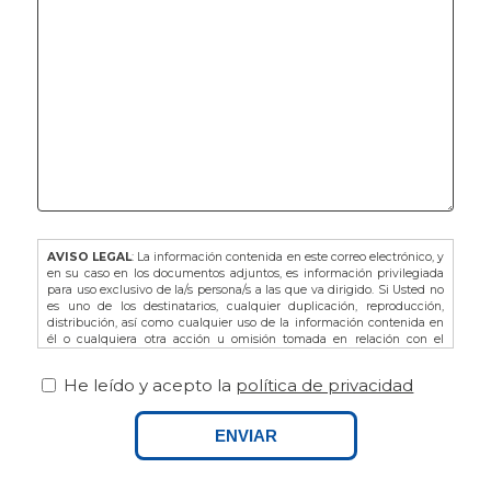
AVISO LEGAL
: La información contenida en este correo electrónico, y
en su caso en los documentos adjuntos, es información privilegiada
para uso exclusivo de la/s persona/s a las que va dirigido. Si Usted no
es uno de los destinatarios, cualquier duplicación, reproducción,
distribución, así como cualquier uso de la información contenida en
él o cualquiera otra acción u omisión tomada en relación con el
mismo, está prohibida y puede ser ilegal. En dicho caso, por favor
notifíquelo al remitente y proceda a la eliminación de este correo
He leído y acepto la
política de privacidad
electrónico, así como de sus adjuntos si los hubiere.
De acuerdo con la L.O. 3/2018 de Protección de Datos de Carácter
Personal y Garantía de los Derechos Digitales, así como del
ENVIAR
Reglamento Europeo (UE) 679/2016 le recordamos que puede ejercitar
sus derechos dirigiéndose a FINCAS PALAMOS, domiciliada en AVDA.
ONZE DE SETEMBRE Nº25 BAJOS, 17230, PALAMOS (GIRONA), o bien