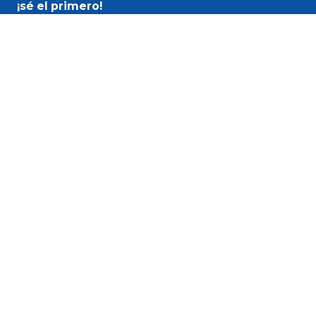
¡sé el primero!
Nombre
Email
He leído y acepto la
política de privacidad
Enviar ahora
Política de privacidad
Aviso legal
Política de cookies
© 2026 Fincas Palamós.