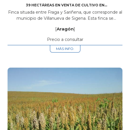
39 HECTÁREAS EN VENTA DE CULTIVO EN
VILLANUEVA DE SIGENA (ARAGÓN)
Finca situada entre Fraga y Sariñena, que corresponde al
municipio de Villanueva de Sigena. Esta finca se
encuentra a medio quilómetro del pueblo de Villanueva.
[
Aragón
]
La finca está compuesta...
Precio a consultar
MÁS INFO.