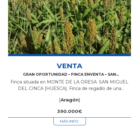
VENTA
GRAN OPORTUNIDAD – FINCA ENVENTA – SAN
MIGUEL DEL CINCA – 15H.
Finca situada en MONTE DE LA ORESA. SAN MIGUEL
DEL CINCA [HUESCA]. Finca de regadío de una
superficie de 15 hectáreas, amoblad. La tierra es de
[
Aragón
]
buena calidad produciendo...
390.000€
MÁS INFO.