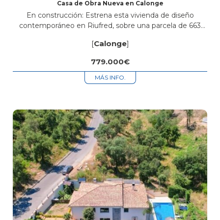
Casa de Obra Nueva en Calonge
En construcción: Estrena esta vivienda de diseño
contemporáneo en Riufred, sobre una parcela de 663
m², con 182 m² construidos repartidos en dos plantas. La
[
Calonge
]
propiedad ofrece 4 dormitorios...
779.000€
MÁS INFO.