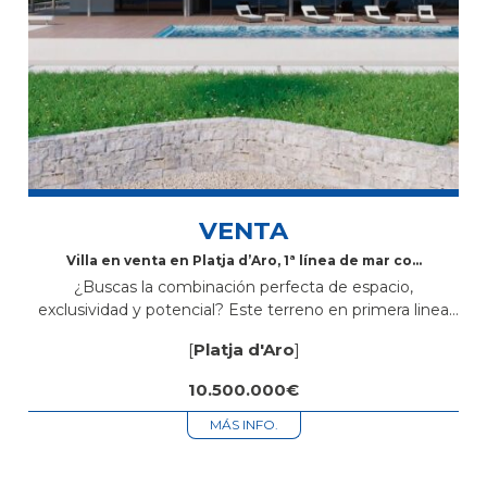
VENTA
Villa en venta en Platja d’Aro, 1ª línea de mar con
acceso directo y magníficas vistas
¿Buscas la combinación perfecta de espacio,
exclusividad y potencial? Este terreno en primera linea
de mar y con acceso directo a la playa de 7200m²,
[
Platja d'Aro
]
rodeado de privacidad, es...
10.500.000€
MÁS INFO.