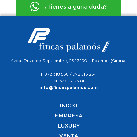
¿Tienes alguna duda?
Avda. Onze de Septiembre, 25 17230 – Palamós (Girona)
T.
972 318 558
/
972 316 254
M.
627 37 23 81
info@fincaspalamos.com
INICIO
EMPRESA
LUXURY
VENTA