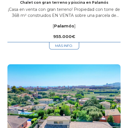
Chalet con gran terreno y piscina en Palamós
¡Casa en venta con gran terreno! Propiedad con torre de
368 m² construidos EN VENTA sobre una parcela de
1.670 m² que ofrece todo lo que necesitas para
[
Palamós
]
disfrutar...
955.000€
MÁS INFO.