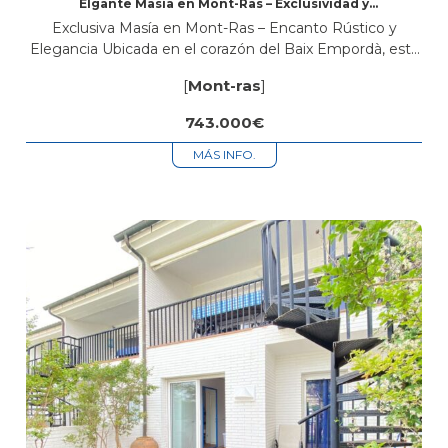
Elgante Masía en Mont-Ras – Exclusividad y
Encanto
Exclusiva Masía en Mont-Ras – Encanto Rústico y
Elegancia Ubicada en el corazón del Baix Empordà, esta
exquisita masía en Mont-Ras combina el carácter
[
Mont-ras
]
auténtico de la arquitectura tradicional...
743.000€
MÁS INFO.