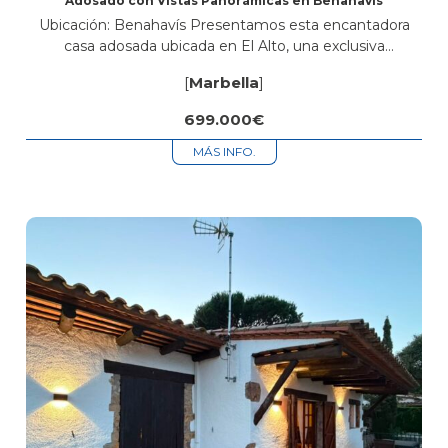
Adosado con Vistas Panorámicas en Benahavís
Ubicación: Benahavís Presentamos esta encantadora
casa adosada ubicada en El Alto, una exclusiva
comunidad cerrada en lo alto de la colina, que ofrece un
[
Marbella
]
refugio tranquilo lejos del ruido...
699.000€
MÁS INFO.