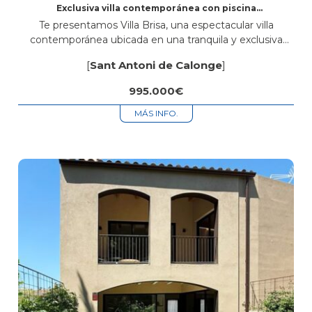
Exclusiva villa contemporánea con piscina
privada a 5 minutos del mar en Sant Antoni de
Te presentamos Villa Brisa, una espectacular villa
Calonge
contemporánea ubicada en una tranquila y exclusiva
zona residencial de Sant Antoni de Calonge, a tan solo
[
Sant Antoni de Calonge
]
cinco minutos de sus magníficas...
995.000€
MÁS INFO.