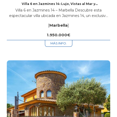
Villa 6 en Jazmines 14: Lujo, Vistas al Mar y
Diseño Exclusivo en Marbella
Villa 6 en Jazmines 14 – Marbella Descubre esta
espectacular villa ubicada en Jazmines 14, un exclusivo
conjunto de solo ocho villas de lujo con vistas
[
Marbella
]
panorámicas al mar...
1.950.000€
MÁS INFO.