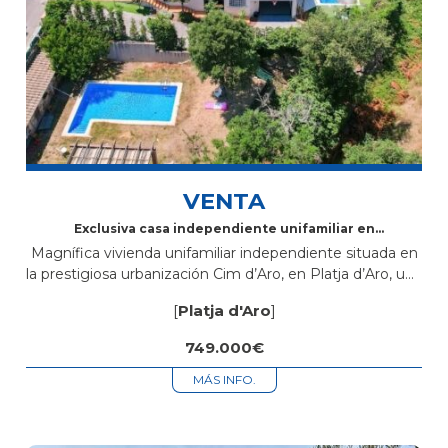
VENTA
Exclusiva casa independiente unifamiliar en
venta en Cim d’Aro – Platja d’Aro
Magnífica vivienda unifamiliar independiente situada en
la prestigiosa urbanización Cim d’Aro, en Platja d’Aro, una
zona tranquila y residencial rodeada de naturaleza, ideal
[
Platja d'Aro
]
para vivir todo el año o...
749.000€
MÁS INFO.