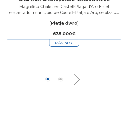
de Platja d’Aro
Magnífico Chalet en Castell-Platja d’Aro En el
encantador municipio de Castell-Platja d’Aro, se alza un
hermoso chalet que se erige como un auténtico tesoro
[
Platja d'Aro
]
en el centro de la...
635.000€
MÁS INFO.