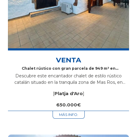
VENTA
Chalet rústico con gran parcela de 949 m² en
Mas Ros
Descubre este encantador chalet de estilo rústico
catalán situado en la tranquila zona de Mas Ros, en
Platja d’Aro, una propiedad única por su ubicación, ya
[
Platja d'Aro
]
que se encuentra...
650.000€
MÁS INFO.