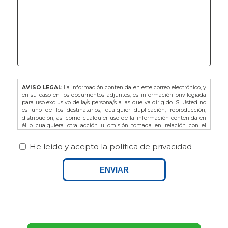
AVISO LEGAL
: La información contenida en este correo electrónico, y
en su caso en los documentos adjuntos, es información privilegiada
para uso exclusivo de la/s persona/s a las que va dirigido. Si Usted no
es uno de los destinatarios, cualquier duplicación, reproducción,
distribución, así como cualquier uso de la información contenida en
él o cualquiera otra acción u omisión tomada en relación con el
mismo, está prohibida y puede ser ilegal. En dicho caso, por favor
notifíquelo al remitente y proceda a la eliminación de este correo
He leído y acepto la
política de privacidad
electrónico, así como de sus adjuntos si los hubiere.
De acuerdo con la L.O. 3/2018 de Protección de Datos de Carácter
Personal y Garantía de los Derechos Digitales, así como del
ENVIAR
Reglamento Europeo (UE) 679/2016 le recordamos que puede ejercitar
sus derechos dirigiéndose a FINCAS PALAMOS, domiciliada en AVDA.
ONZE DE SETEMBRE Nº25 BAJOS, 17230, PALAMOS (GIRONA), o bien
por email a info@fincaspalamos.com, indicando en el asunto:
“Derechos Ley Protección de Datos”, y adjuntando fotocopia de su DNI
- NIE, en su caso. Asimismo, tiene derecho a presentar una
reclamación ante la Agencia Española de Protección de Datos.