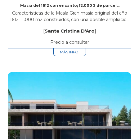
Masía del 1612 con encanto; 12.000 2 de parcela
en Santa Cristina d’Aro
Características de la Masía Gran masía original del año
1612. 1.000 m2 construidos, con una posible ampliación
del 20%. 8 habitaciones, todas suites (con baño privado).
[
Santa Cristina D'Aro
]
Equipadas con calefacción...
Precio a consultar
MÁS INFO.