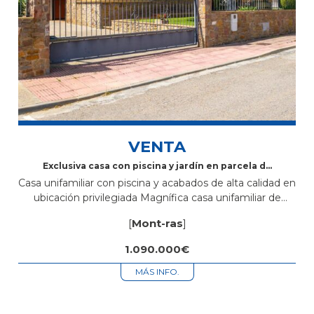
VENTA
Exclusiva casa con piscina y jardín en parcela de
1.200 m² en Mont-Ras
Casa unifamiliar con piscina y acabados de alta calidad en
ubicación privilegiada Magnífica casa unifamiliar de
330 m² construidos sobre una amplia parcela de
[
Mont-ras
]
1.200 m², situada en una de las...
1.090.000€
MÁS INFO.