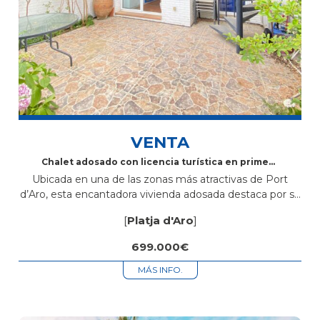
VENTA
Chalet adosado con licencia turística en primera
línea de canal en Port d’Aro
Ubicada en una de las zonas más atractivas de Port
d’Aro, esta encantadora vivienda adosada destaca por su
privilegiada posición frente al canal y por disponer de
[
Platja d'Aro
]
licencia turística...
699.000€
MÁS INFO.