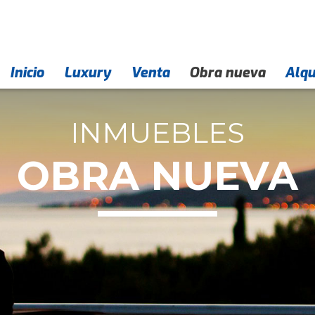
Inicio
Empresa
Contacto
Luxury
Venta
Obra nueva
Alqu
INMUEBLES
OBRA NUEVA