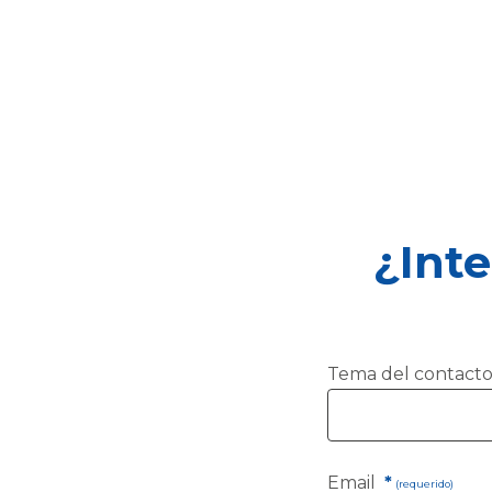
¿Int
Tema del contacto
Email
*
(requerido)