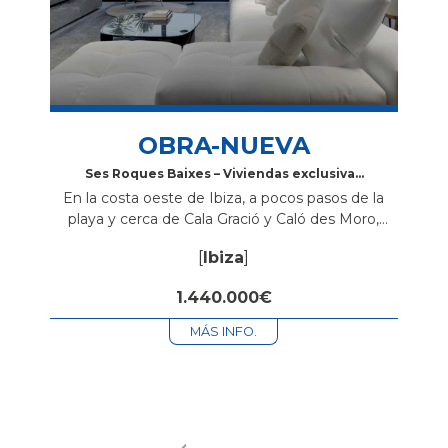
OBRA-NUEVA
Ses Roques Baixes – Viviendas exclusivas
frente al mar en Sant Antoni de
En la costa oeste de Ibiza, a pocos pasos de la
Portmany, Ibiza
playa y cerca de Cala Gració y Caló des Moro,
nace Ses Roques Baixes, una promoción de obra
[
Ibiza
]
nueva con diseño ibicenco,...
1.440.000€
MÁS INFO.