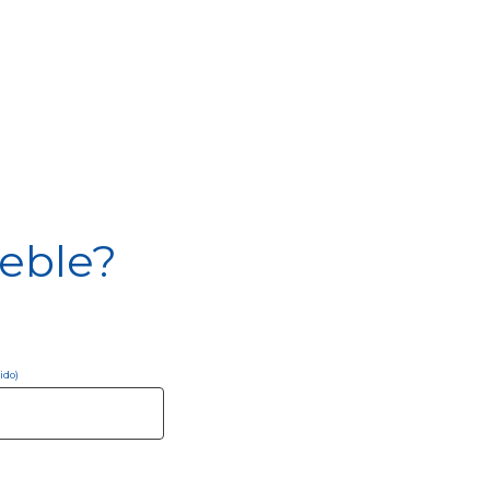
eble?
ido)