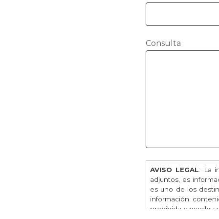
Consulta
AVISO LEGAL
: La 
adjuntos, es informac
es uno de los destin
información conteni
prohibida y puede ser
este correo electróni