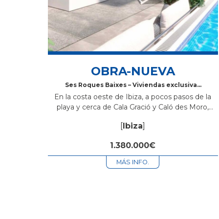
OBRA-NUEVA
Ses Roques Baixes – Viviendas exclusivas
frente al mar en Sant Antoni de
En la costa oeste de Ibiza, a pocos pasos de la
Portmany, Ibiza
playa y cerca de Cala Gració y Caló des Moro,
nace Ses Roques Baixes, una promoción de obra
[
Ibiza
]
nueva con diseño ibicenco,...
1.380.000€
MÁS INFO.