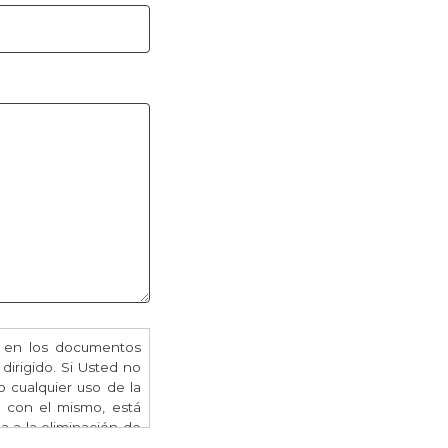
o en los documentos
 dirigido. Si Usted no
o cualquier uso de la
n con el mismo, está
da a la eliminación de