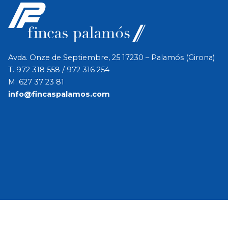
Avda. Onze de Septiembre, 25 17230 – Palamós (Girona)
T.
972 318 558
/
972 316 254
M.
627 37 23 81
info@fincaspalamos.com