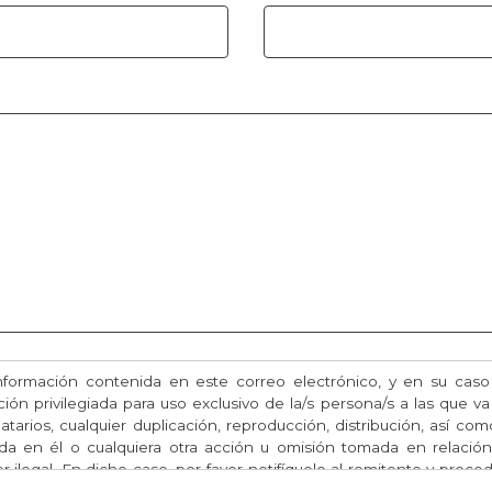
información contenida en este correo electrónico, y en su cas
ión privilegiada para uso exclusivo de la/s persona/s a las que va
atarios, cualquier duplicación, reproducción, distribución, así com
da en él o cualquiera otra acción u omisión tomada en relació
 ilegal. En dicho caso, por favor notifíquelo al remitente y proce
co, así como de sus adjuntos si los hubiere.