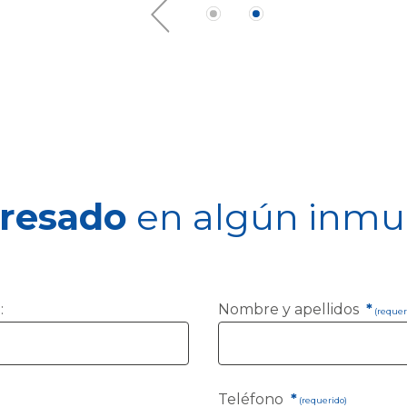
eresado
en algún inmu
:
Nombre y apellidos
*
(requer
Teléfono
*
(requerido)