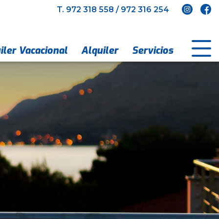
T.
972 318 558
/
972 316 254
iler Vacacional
Alquiler
Servicios