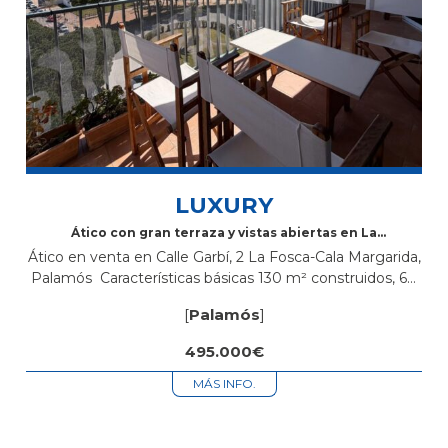
LUXURY
Ático con gran terraza y vistas abiertas en La
Fosca, Palamós
Ático en venta en Calle Garbí, 2 La Fosca-Cala Margarida,
Palamós Características básicas 130 m² construidos, 60
m² útiles 3 habitaciones 2 baños Terraza y balcón
[
Palamós
]
Segunda mano/buen estado...
495.000€
MÁS INFO.