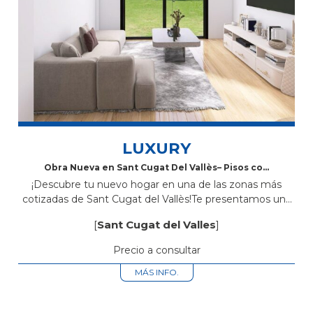
LUXURY
Obra Nueva en Sant Cugat Del Vallès– Pisos con
Piscina Comunitaria, Parking y Trastero
¡Descubre tu nuevo hogar en una de las zonas más
cotizadas de Sant Cugat del Vallès!Te presentamos una
exclusiva promoción de obra nueva ubicada en Avinguda
[
Sant Cugat del Valles
]
Rius i Taulet...
Precio a consultar
MÁS INFO.