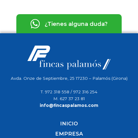
“Derechos Ley Protección de Datos”, y adjuntando fotocopia de su DNI
- NIE, en su caso. Asimismo, tiene derecho a presentar una
reclamación ante la Agencia Española de Protección de Datos.
¿Tienes alguna duda?
Avda. Onze de Septiembre, 25 17230 – Palamós (Girona)
T.
972 318 558
/
972 316 254
M.
627 37 23 81
info@fincaspalamos.com
INICIO
EMPRESA