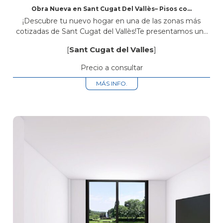
Obra Nueva en Sant Cugat Del Vallès– Pisos con
Piscina Comunitaria, Parking y Trastero
¡Descubre tu nuevo hogar en una de las zonas más
cotizadas de Sant Cugat del Vallès!Te presentamos una
exclusiva promoción de obra nueva ubicada en Avinguda
[
Sant Cugat del Valles
]
Rius i Taulet...
Precio a consultar
MÁS INFO.