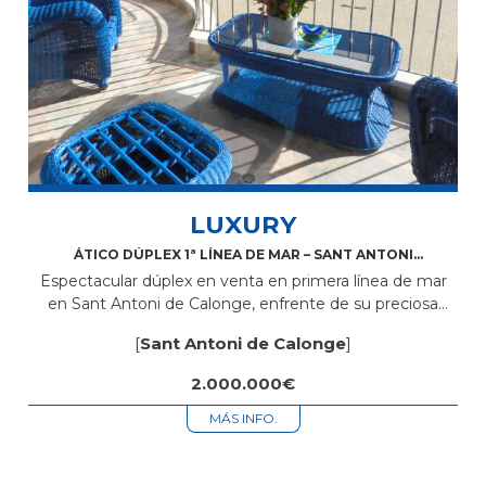
LUXURY
ÁTICO DÚPLEX 1ª LÍNEA DE MAR – SANT ANTONI
DE CALONGE
Espectacular dúplex en venta en primera línea de mar
en Sant Antoni de Calonge, enfrente de su preciosa
playa donde podrá disfrutar de unas increíbles vistas al
[
Sant Antoni de Calonge
]
mar. La...
2.000.000€
MÁS INFO.