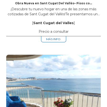
Obra Nueva en Sant Cugat Del Vallès– Pisos con
Piscina Comunitaria, Parking y Trastero
¡Descubre tu nuevo hogar en una de las zonas más
cotizadas de Sant Cugat del Vallès!Te presentamos una
exclusiva promoción de obra nueva ubicada en Avinguda
[
Sant Cugat del Valles
]
Rius i Taulet...
Precio a consultar
MÁS INFO.