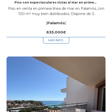
Piso con espectaculares vistas al mar en primera
línea en Palamós
Piso en venta en primera línea de mar en Palamós, con
100 m² muy bien distribuidos. Dispone de 3
habitaciones, una de ellas tipo suite con baño propio,
[
Palamós
]
además...
635.000€
MÁS INFO.