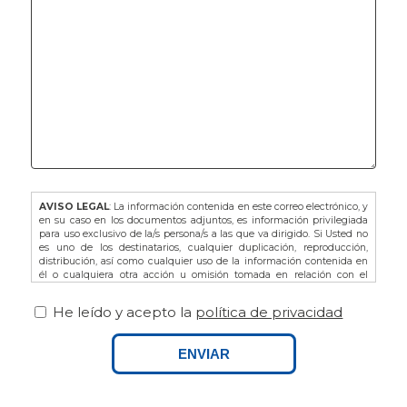
AVISO LEGAL
: La información contenida en este correo electrónico, y
en su caso en los documentos adjuntos, es información privilegiada
para uso exclusivo de la/s persona/s a las que va dirigido. Si Usted no
es uno de los destinatarios, cualquier duplicación, reproducción,
distribución, así como cualquier uso de la información contenida en
él o cualquiera otra acción u omisión tomada en relación con el
mismo, está prohibida y puede ser ilegal. En dicho caso, por favor
notifíquelo al remitente y proceda a la eliminación de este correo
He leído y acepto la
política de privacidad
electrónico, así como de sus adjuntos si los hubiere.
De acuerdo con la L.O. 3/2018 de Protección de Datos de Carácter
Personal y Garantía de los Derechos Digitales, así como del
ENVIAR
Reglamento Europeo (UE) 679/2016 le recordamos que puede ejercitar
sus derechos dirigiéndose a FINCAS PALAMOS, domiciliada en AVDA.
ONZE DE SETEMBRE Nº25 BAJOS, 17230, PALAMOS (GIRONA), o bien
por email a info@fincaspalamos.com, indicando en el asunto: