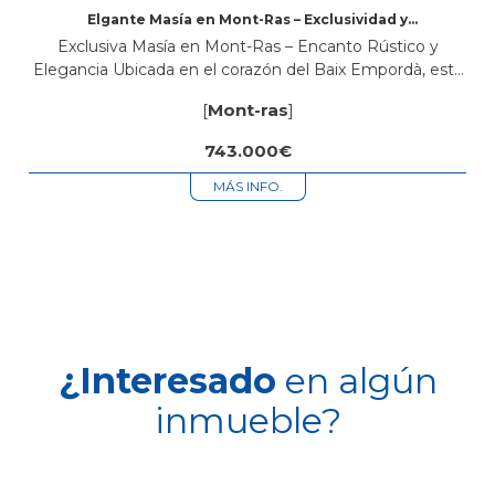
Elgante Masía en Mont-Ras – Exclusividad y
Encanto
Exclusiva Masía en Mont-Ras – Encanto Rústico y
Elegancia Ubicada en el corazón del Baix Empordà, esta
exquisita masía en Mont-Ras combina el carácter
[
Mont-ras
]
auténtico de la arquitectura tradicional...
743.000€
MÁS INFO.
¿Interesado
en algún
inmueble?