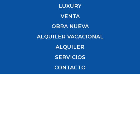
LUXURY
VENTA
OBRA NUEVA
ALQUILER VACACIONAL
ALQUILER
SERVICIOS
CONTACTO
Recibe nuestras novedades inmobiliarias
directamente en tu correo.
Para estar al día de nuestros últimos inmuebles,
¡sé el primero!
Nombre