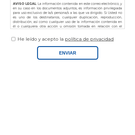
AVISO LEGAL
: La información contenida en este correo electrónico, y
en su caso en los documentos adjuntos, es información privilegiada
para uso exclusivo de la/s persona/s a las que va dirigido. Si Usted no
es uno de los destinatarios, cualquier duplicación, reproducción,
distribución, así como cualquier uso de la información contenida en
él o cualquiera otra acción u omisión tomada en relación con el
mismo, está prohibida y puede ser ilegal. En dicho caso, por favor
notifíquelo al remitente y proceda a la eliminación de este correo
He leído y acepto la
política de privacidad
electrónico, así como de sus adjuntos si los hubiere.
De acuerdo con la L.O. 3/2018 de Protección de Datos de Carácter
Personal y Garantía de los Derechos Digitales, así como del
ENVIAR
Reglamento Europeo (UE) 679/2016 le recordamos que puede ejercitar
sus derechos dirigiéndose a FINCAS PALAMOS, domiciliada en AVDA.
ONZE DE SETEMBRE Nº25 BAJOS, 17230, PALAMOS (GIRONA), o bien
por email a info@fincaspalamos.com, indicando en el asunto:
“Derechos Ley Protección de Datos”, y adjuntando fotocopia de su DNI
- NIE, en su caso. Asimismo, tiene derecho a presentar una
reclamación ante la Agencia Española de Protección de Datos.