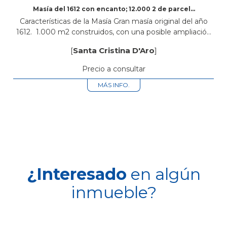
Masía del 1612 con encanto; 12.000 2 de parcela
en Santa Cristina d’Aro
Características de la Masía Gran masía original del año
1612. 1.000 m2 construidos, con una posible ampliación
del 20%. 8 habitaciones, todas suites (con baño privado).
[
Santa Cristina D'Aro
]
Equipadas con calefacción...
Precio a consultar
MÁS INFO.
¿Interesado
en algún
inmueble?