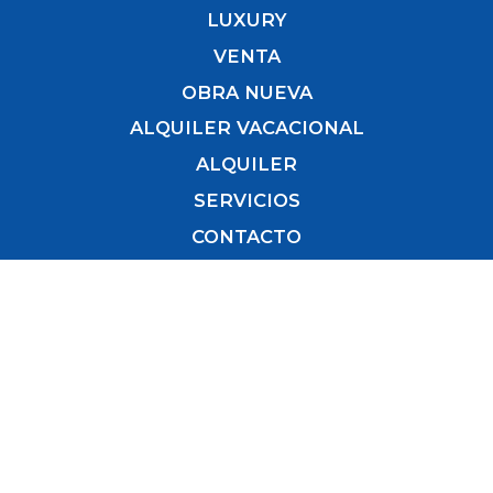
LUXURY
VENTA
OBRA NUEVA
ALQUILER VACACIONAL
ALQUILER
SERVICIOS
CONTACTO
Recibe nuestras novedades inmobiliarias
directamente en tu correo.
Para estar al día de nuestros últimos inmuebles,
¡sé el primero!
Nombre