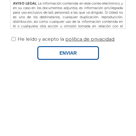
AVISO LEGAL
: La información contenida en este correo electrónico, y
en su caso en los documentos adjuntos, es información privilegiada
para uso exclusivo de la/s persona/s a las que va dirigido. Si Usted no
es uno de los destinatarios, cualquier duplicación, reproducción,
distribución, así como cualquier uso de la información contenida en
él o cualquiera otra acción u omisión tomada en relación con el
mismo, está prohibida y puede ser ilegal. En dicho caso, por favor
notifíquelo al remitente y proceda a la eliminación de este correo
He leído y acepto la
política de privacidad
electrónico, así como de sus adjuntos si los hubiere.
De acuerdo con la L.O. 3/2018 de Protección de Datos de Carácter
Personal y Garantía de los Derechos Digitales, así como del
ENVIAR
Reglamento Europeo (UE) 679/2016 le recordamos que puede ejercitar
sus derechos dirigiéndose a FINCAS PALAMOS, domiciliada en AVDA.
ONZE DE SETEMBRE Nº25 BAJOS, 17230, PALAMOS (GIRONA), o bien
por email a info@fincaspalamos.com, indicando en el asunto:
“Derechos Ley Protección de Datos”, y adjuntando fotocopia de su DNI
- NIE, en su caso. Asimismo, tiene derecho a presentar una
reclamación ante la Agencia Española de Protección de Datos.