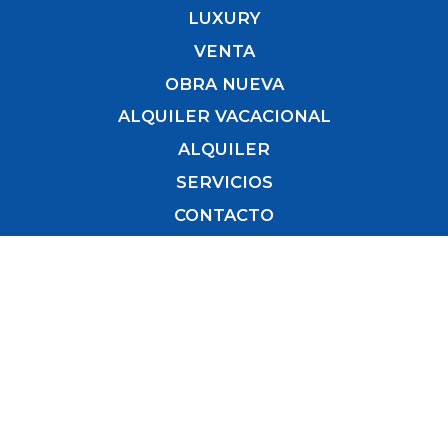
LUXURY
VENTA
OBRA NUEVA
ALQUILER VACACIONAL
ALQUILER
SERVICIOS
CONTACTO
Recibe nuestras novedades inmobiliarias
directamente en tu correo.
Para estar al día de nuestros últimos inmuebles,
¡sé el primero!
Nombre