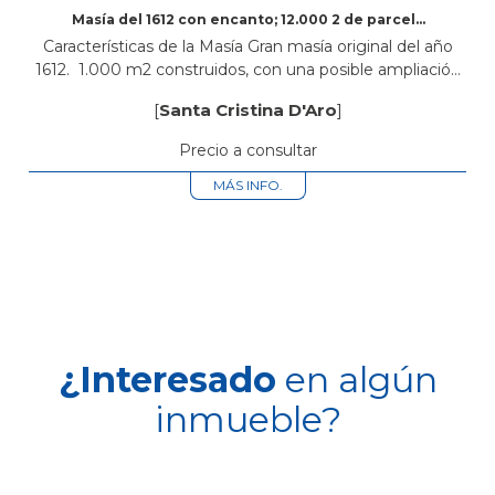
Masía del 1612 con encanto; 12.000 2 de parcela
en Santa Cristina d’Aro
Características de la Masía Gran masía original del año
1612. 1.000 m2 construidos, con una posible ampliación
del 20%. 8 habitaciones, todas suites (con baño privado).
[
Santa Cristina D'Aro
]
Equipadas con calefacción...
Precio a consultar
MÁS INFO.
¿Interesado
en algún
inmueble?