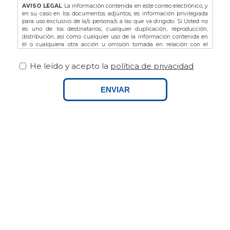
AVISO LEGAL
: La información contenida en este correo electrónico, y
en su caso en los documentos adjuntos, es información privilegiada
para uso exclusivo de la/s persona/s a las que va dirigido. Si Usted no
es uno de los destinatarios, cualquier duplicación, reproducción,
distribución, así como cualquier uso de la información contenida en
él o cualquiera otra acción u omisión tomada en relación con el
mismo, está prohibida y puede ser ilegal. En dicho caso, por favor
notifíquelo al remitente y proceda a la eliminación de este correo
He leído y acepto la
política de privacidad
electrónico, así como de sus adjuntos si los hubiere.
De acuerdo con la L.O. 3/2018 de Protección de Datos de Carácter
Personal y Garantía de los Derechos Digitales, así como del
ENVIAR
Reglamento Europeo (UE) 679/2016 le recordamos que puede ejercitar
sus derechos dirigiéndose a FINCAS PALAMOS, domiciliada en AVDA.
ONZE DE SETEMBRE Nº25 BAJOS, 17230, PALAMOS (GIRONA), o bien
por email a info@fincaspalamos.com, indicando en el asunto:
“Derechos Ley Protección de Datos”, y adjuntando fotocopia de su DNI
- NIE, en su caso. Asimismo, tiene derecho a presentar una
reclamación ante la Agencia Española de Protección de Datos.