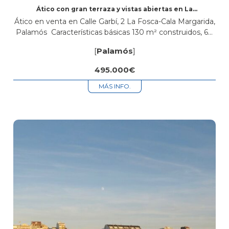
Ático con gran terraza y vistas abiertas en La
Fosca, Palamós
Ático en venta en Calle Garbí, 2 La Fosca-Cala Margarida,
Palamós Características básicas 130 m² construidos, 60
m² útiles 3 habitaciones 2 baños Terraza y balcón
[
Palamós
]
Segunda mano/buen estado...
495.000€
MÁS INFO.