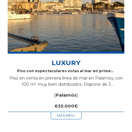
LUXURY
Piso con espectaculares vistas al mar en primera
línea en Palamós
Piso en venta en primera línea de mar en Palamós, con
100 m² muy bien distribuidos. Dispone de 3
habitaciones, una de ellas tipo suite con baño propio,
[
Palamós
]
además...
635.000€
MÁS INFO.