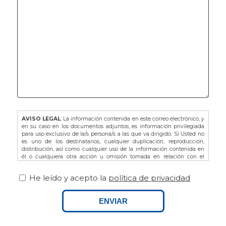
AVISO LEGAL
: La información contenida en este correo electrónico, y
en su caso en los documentos adjuntos, es información privilegiada
para uso exclusivo de la/s persona/s a las que va dirigido. Si Usted no
es uno de los destinatarios, cualquier duplicación, reproducción,
distribución, así como cualquier uso de la información contenida en
él o cualquiera otra acción u omisión tomada en relación con el
mismo, está prohibida y puede ser ilegal. En dicho caso, por favor
notifíquelo al remitente y proceda a la eliminación de este correo
He leído y acepto la
política de privacidad
electrónico, así como de sus adjuntos si los hubiere.
De acuerdo con la L.O. 3/2018 de Protección de Datos de Carácter
Personal y Garantía de los Derechos Digitales, así como del
ENVIAR
Reglamento Europeo (UE) 679/2016 le recordamos que puede ejercitar
sus derechos dirigiéndose a FINCAS PALAMOS, domiciliada en AVDA.
ONZE DE SETEMBRE Nº25 BAJOS, 17230, PALAMOS (GIRONA), o bien