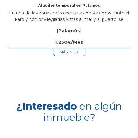
Alquiler temporal en Palamós
En una de las zonas más exclusivas de Palamós, junto al
Faro y con privilegiadas vistas al mar y al puerto, se
encuentra esta luminosa vivienda completamente
[
Palamós
]
reformada. La...
1.250€/Mes
MÁS INFO.
¿Interesado
en algún
inmueble?