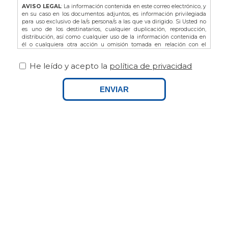
AVISO LEGAL
: La información contenida en este correo electrónico, y
en su caso en los documentos adjuntos, es información privilegiada
para uso exclusivo de la/s persona/s a las que va dirigido. Si Usted no
es uno de los destinatarios, cualquier duplicación, reproducción,
distribución, así como cualquier uso de la información contenida en
él o cualquiera otra acción u omisión tomada en relación con el
mismo, está prohibida y puede ser ilegal. En dicho caso, por favor
notifíquelo al remitente y proceda a la eliminación de este correo
He leído y acepto la
política de privacidad
electrónico, así como de sus adjuntos si los hubiere.
De acuerdo con la L.O. 3/2018 de Protección de Datos de Carácter
Personal y Garantía de los Derechos Digitales, así como del
ENVIAR
Reglamento Europeo (UE) 679/2016 le recordamos que puede ejercitar
sus derechos dirigiéndose a FINCAS PALAMOS, domiciliada en AVDA.
ONZE DE SETEMBRE Nº25 BAJOS, 17230, PALAMOS (GIRONA), o bien
por email a info@fincaspalamos.com, indicando en el asunto:
“Derechos Ley Protección de Datos”, y adjuntando fotocopia de su DNI
- NIE, en su caso. Asimismo, tiene derecho a presentar una
reclamación ante la Agencia Española de Protección de Datos.