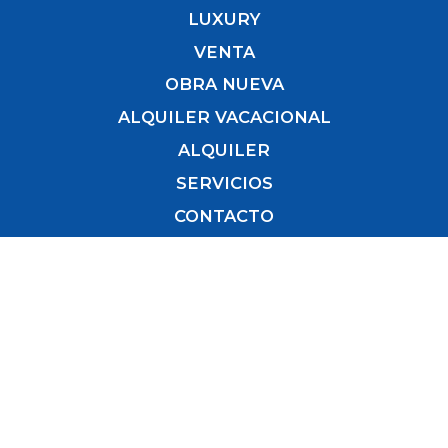
LUXURY
VENTA
OBRA NUEVA
ALQUILER VACACIONAL
ALQUILER
SERVICIOS
CONTACTO
Recibe nuestras novedades inmobiliarias
directamente en tu correo.
Para estar al día de nuestros últimos inmuebles,
¡sé el primero!
Nombre