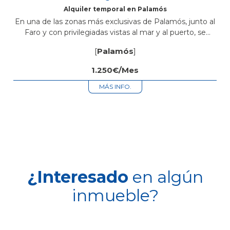
Alquiler temporal en Palamós
En una de las zonas más exclusivas de Palamós, junto al
Faro y con privilegiadas vistas al mar y al puerto, se
encuentra esta luminosa vivienda completamente
[
Palamós
]
reformada. La...
1.250€/Mes
MÁS INFO.
¿Interesado
en algún
inmueble?