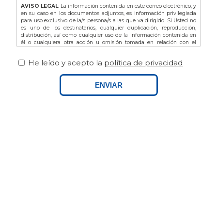
AVISO LEGAL
: La información contenida en este correo electrónico, y
en su caso en los documentos adjuntos, es información privilegiada
para uso exclusivo de la/s persona/s a las que va dirigido. Si Usted no
es uno de los destinatarios, cualquier duplicación, reproducción,
distribución, así como cualquier uso de la información contenida en
él o cualquiera otra acción u omisión tomada en relación con el
mismo, está prohibida y puede ser ilegal. En dicho caso, por favor
notifíquelo al remitente y proceda a la eliminación de este correo
He leído y acepto la
política de privacidad
electrónico, así como de sus adjuntos si los hubiere.
De acuerdo con la L.O. 3/2018 de Protección de Datos de Carácter
Personal y Garantía de los Derechos Digitales, así como del
ENVIAR
Reglamento Europeo (UE) 679/2016 le recordamos que puede ejercitar
sus derechos dirigiéndose a FINCAS PALAMOS, domiciliada en AVDA.
ONZE DE SETEMBRE Nº25 BAJOS, 17230, PALAMOS (GIRONA), o bien
por email a info@fincaspalamos.com, indicando en el asunto:
“Derechos Ley Protección de Datos”, y adjuntando fotocopia de su DNI
- NIE, en su caso. Asimismo, tiene derecho a presentar una
reclamación ante la Agencia Española de Protección de Datos.