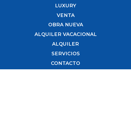
LUXURY
VENTA
OBRA NUEVA
ALQUILER VACACIONAL
ALQUILER
SERVICIOS
CONTACTO
Recibe nuestras novedades inmobiliarias
directamente en tu correo.
Para estar al día de nuestros últimos inmuebles,
¡sé el primero!
Nombre