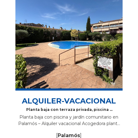
ALQUILER-VACACIONAL
Planta baja con terraza privada, piscina y
parking en Palamós
Planta baja con piscina y jardín comunitario en
Palamós – Alquiler vacacional Acogedora planta
baja situada en Palamós, en la calle Enric Vincke,
[
Palamós
]
ideal para disfrutar de unas vacaciones...