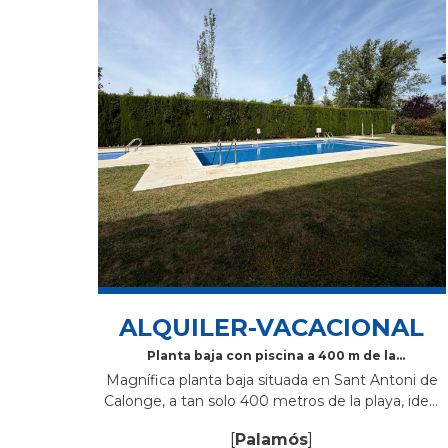
ALQUILER-VACACIONAL
Planta baja con piscina a 400 m de la
playa en Sant Antoni de Calonge
Magnífica planta baja situada en Sant Antoni de
Calonge, a tan solo 400 metros de la playa, ideal
para disfrutar de unas vacaciones cómodas y
[
Palamós
]
relajadas en la Costa...