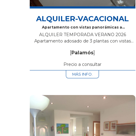
ALQUILER-VACACIONAL
Apartamento con vistas panorámicas al
mar
ALQUILER TEMPORADA VERANO 2026
Apartamento adosado de 3 plantas con vistas
panorámicas al mar, sitaudo en Cala Margarida de
[
Palamós
]
Palamós. Cuenta con 2 dormitorios con vistas al
mar (ambas...
Precio a consultar
MÁS INFO.