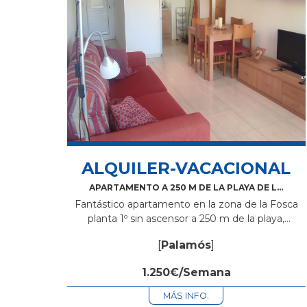
ALQUILER-VACACIONAL
APARTAMENTO A 250 M DE LA PLAYA DE LA
FOSCA
Fantástico apartamento en la zona de la Fosca
planta 1º sin ascensor a 250 m de la playa,
compuesta de salón comedor, 2 habitaciones
[
Palamós
]
dobles, cocina independiente, baño completo,...
1.250€/Semana
MÁS INFO.