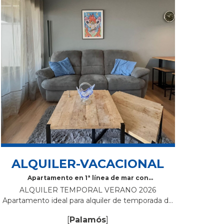
ALQUILER-VACACIONAL
Apartamento en 1ª línea de mar con
preciosas vistas al mar
ALQUILER TEMPORAL VERANO 2026
Apartamento ideal para alquiler de temporada de
verano, situado en primera línea de mar.
[
Palamós
]
Características: Salón comedor con salida a