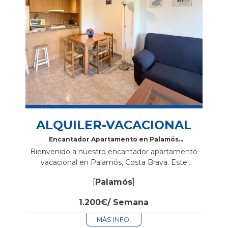
ALQUILER-VACACIONAL
Encantador Apartamento en Palamós
con Zona Comunitaria, Jardín y Piscina
Bienvenido a nuestro encantador apartamento
vacacional en Palamós, Costa Brava. Este
acogedor espacio es perfecto para quienes
[
Palamós
]
buscan disfrutar de unas vacaciones inolvidables
en la costa catalana. Características del...
1.200€/ Semana
MÁS INFO.