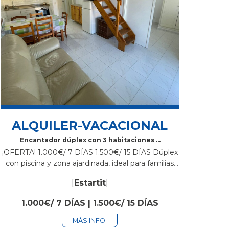
ALQUILER-VACACIONAL
Encantador dúplex con 3 habitaciones y
terraza. Zona ajardinada con piscina
¡OFERTA! 1.000€/ 7 DÍAS 1.500€/ 15 DÍAS Dúplex
comunitaria
con piscina y zona ajardinada, ideal para familias
con niños, a 300 metros de la playa de los Griells,
[
Estartit
]
con aire...
1.000€/ 7 DÍAS | 1.500€/ 15 DÍAS
MÁS INFO.