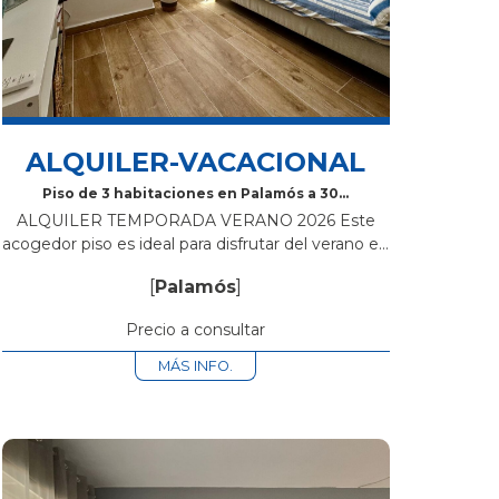
ALQUILER-VACACIONAL
Piso de 3 habitaciones en Palamós a 300
metros de la playa
ALQUILER TEMPORADA VERANO 2026 Este
acogedor piso es ideal para disfrutar del verano en
la Costa Brava. Situado en la Calle Mayor de
[
Palamós
]
Palamós, a tan solo 300 metros...
Precio a consultar
MÁS INFO.