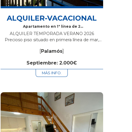
ALQUILER-VACACIONAL
Apartamento en 1ª línea de 2
habitaciones y terraza
ALQUILER TEMPORADA VERANO 2026
Precioso piso situado en primera línea de mar,
con unas vistas impresionantes al Mediterráneo.
[
Palamós
]
La vivienda cuenta con dos dormitorios: uno
doble, equipado con armario...
Septiembre: 2.000€
MÁS INFO.