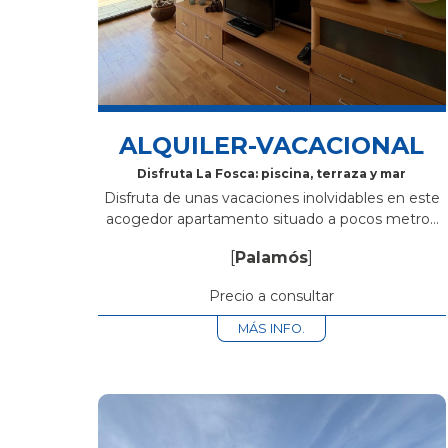
ALQUILER-VACACIONAL
Disfruta La Fosca: piscina, terraza y mar
Disfruta de unas vacaciones inolvidables en este
acogedor apartamento situado a pocos metros
de la playa de Platja de la Fosca, en una de las
[
Palamós
]
zonas más tranquilas y...
Precio a consultar
MÁS INFO.