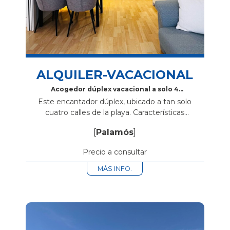
ALQUILER-VACACIONAL
Acogedor dúplex vacacional a solo 4
calles de la playa en Palamós: 2
Este encantador dúplex, ubicado a tan solo
habitaciones, 2 baños, terraza y más
cuatro calles de la playa. Características
destacadas del dúplex: Ubicación privilegiada:
[
Palamós
]
Situado estratégicamente a tan solo cuatro calles
de la playa, este...
Precio a consultar
MÁS INFO.