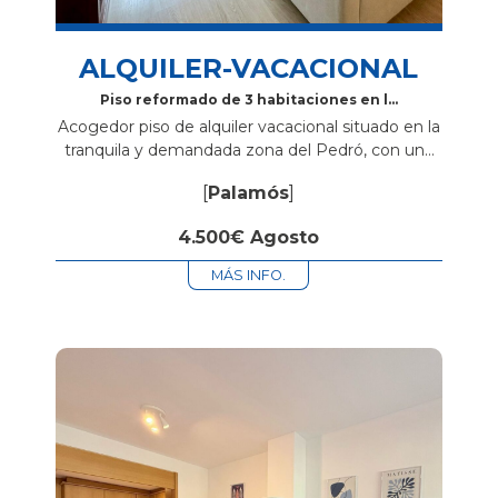
ALQUILER-VACACIONAL
Piso reformado de 3 habitaciones en la
zona del Pedró
Acogedor piso de alquiler vacacional situado en la
tranquila y demandada zona del Pedró, con una
ubicación ideal a pocos minutos del centro
[
Palamós
]
caminando. La vivienda dispone de 3...
4.500€ Agosto
MÁS INFO.