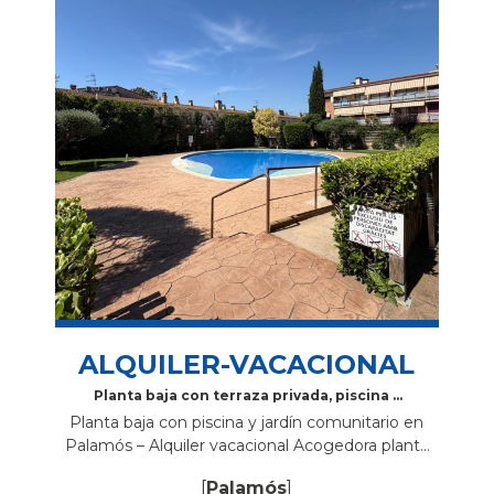
ALQUILER-VACACIONAL
Planta baja con terraza privada, piscina y
parking en Palamós
Planta baja con piscina y jardín comunitario en
Palamós – Alquiler vacacional Acogedora planta
baja situada en Palamós, en la calle Enric Vincke,
[
Palamós
]
ideal para disfrutar de unas vacaciones...