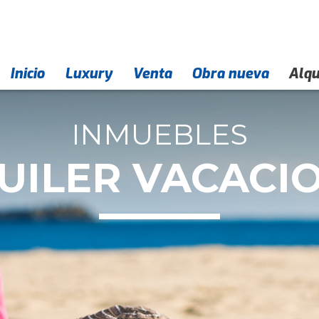
Inicio
Empresa
Contacto
Luxury
Venta
Obra nueva
Alqu
INMUEBLES
UILER VACACI