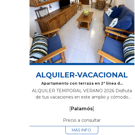
ALQUILER-VACACIONAL
Apartamento con terraza en 2ª línea de
mar – Palamós
ALQUILER TEMPORAL VERANO 2026 Disfruta
de tus vacaciones en este amplio y cómodo
apartamento de 85 m² + 20 m² de terraza privada,
[
Palamós
]
situado en segunda línea de mar en Palamós,...
Precio a consultar
MÁS INFO.