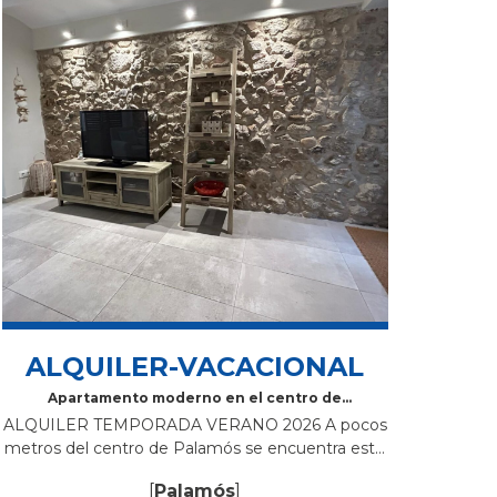
ALQUILER-VACACIONAL
Apartamento moderno en el centro de
Palamós
ALQUILER TEMPORADA VERANO 2026 A pocos
metros del centro de Palamós se encuentra este
acogedor y moderno apartamento turístico,
[
Palamós
]
recientemente reformado y pensado para ofrecer