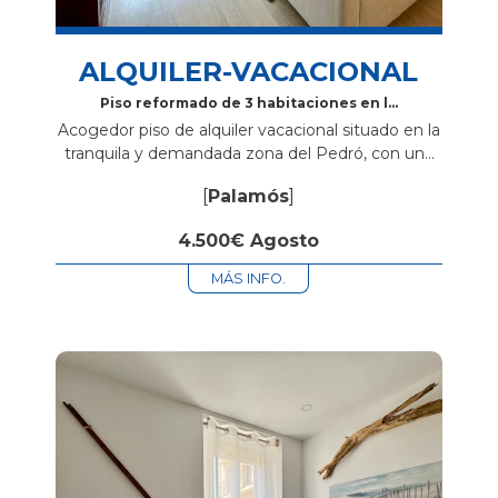
ALQUILER-VACACIONAL
Piso reformado de 3 habitaciones en la
zona del Pedró
Acogedor piso de alquiler vacacional situado en la
tranquila y demandada zona del Pedró, con una
ubicación ideal a pocos minutos del centro
[
Palamós
]
caminando. La vivienda dispone de 3...
4.500€ Agosto
MÁS INFO.