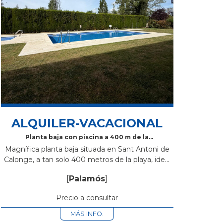
ALQUILER-VACACIONAL
Planta baja con piscina a 400 m de la
playa en Sant Antoni de Calonge
Magnífica planta baja situada en Sant Antoni de
Calonge, a tan solo 400 metros de la playa, ideal
para disfrutar de unas vacaciones cómodas y
[
Palamós
]
relajadas en la Costa...
Precio a consultar
MÁS INFO.