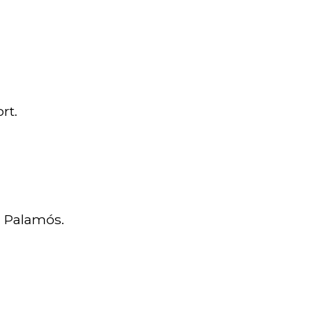
rt.
n Palamós.