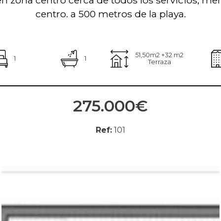
en zona centro cerca de todos los servicios, mer
centro. a 500 metros de la playa.
51,50m2 +32 m2
1
1
Terraza
275.000€
Ref:
101