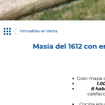
Inmuebles en Venta
Masía del 1612 con e
Gran masía o
1.0
8 hab
calefac
Cocina equi