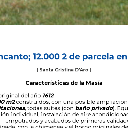
ncanto; 12.000 2 de parcela en
[
Santa Cristina D'Aro
]
Características de la Masía
riginal del año
1612
.
00 m2
construidos, con una posible ampliación
itaciones
, todas suites (con
baño privado
). Eq
ción individual, instalación de aire acondicion
empotrados y acabados de primeras calidad
pada, con la chimenea y el horno originales del