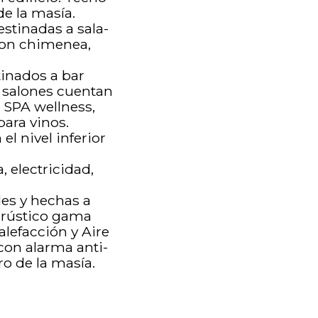
de la masía.
estinadas a sala-
 con chimenea,
tinados a bar
s salones cuentan
a SPA wellness,
ara vinos.
l nivel inferior
, electricidad,
es y hechas a
s rústico gama
alefacción y Aire
con alarma anti-
ro de la masía.