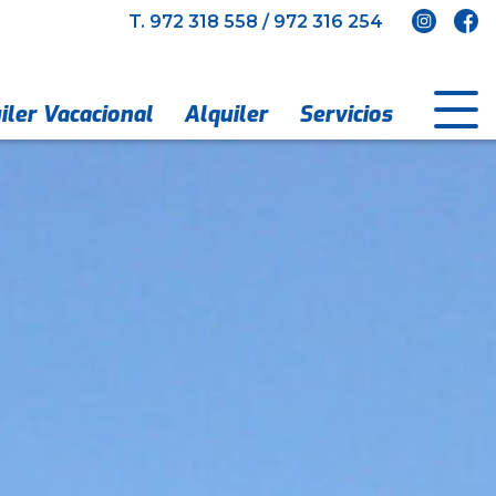
T.
972 318 558
/
972 316 254
iler Vacacional
Alquiler
Servicios