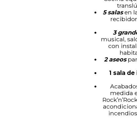
transl
5 salas
en l
recibido
3 grand
musical, sal
con insta
habit
2 aseos
par
1 sala de
Acabados
medida en
Rock’n’Rock 
acondiciona
incendios.