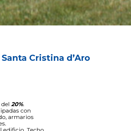
 Santa Cristina d’Aro
 del
20%
.
uipadas con
ado, armarios
es.
 edificio. Techo