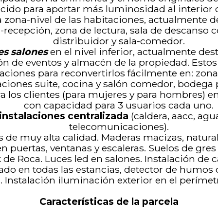
úcido para aportar más luminosidad al interior 
a zona-nivel de las habitaciones, actualmente d
r-recepción, zona de lectura, sala de descanso
distribuidor y sala-comedor.
es salones
en el nivel inferior, actualmente des
ón de eventos y almacén de la propiedad. Esto
laciones para reconvertirlos fácilmente en: zon
aciones suite, cocina y salón comedor, bodega p
a los clientes (para mujeres y para hombres) en e
con capacidad para 3 usuarios cada uno.
 instalaciones centralizada
(caldera, aacc, agua
telecomunicaciones).
 de muy alta calidad. Maderas macizas, natural
 puertas, ventanas y escaleras. Suelos de gre
de Roca. Luces led en salones. Instalación de c
do en todas las estancias, detector de humos 
 Instalación iluminación exterior en el perímet
Características de la parcela