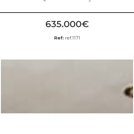
4
3
635.000€
Ref:
ref.1171